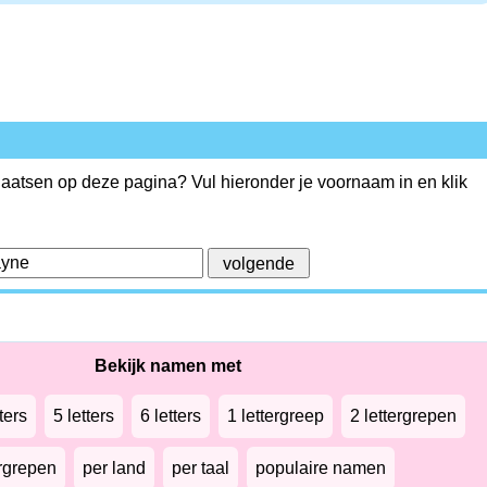
plaatsen op deze pagina? Vul hieronder je voornaam in en klik
Bekijk namen met
ters
5 letters
6 letters
1 lettergreep
2 lettergrepen
ergrepen
per land
per taal
populaire namen