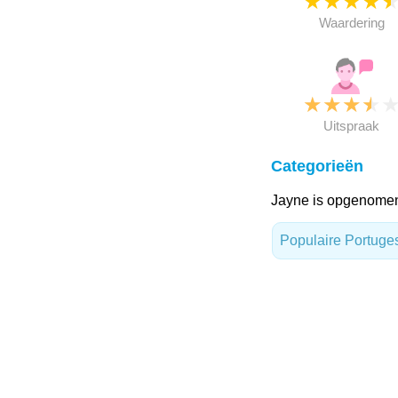
★
★
★
★
Waardering
★
★
★
★
Uitspraak
Categorieën
Jayne is opgenomen
Populaire Portug