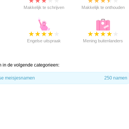
★
★
★
★
★
★
★
★
★
★
★
Makkelijk te schrijven
Makkelijk te onthouden
★
★
★
★
★
★
★
★
★
★
★
Engelse uitspraak
Mening buitenlanders
 in de volgende categorieen:
ese meisjesnamen
250 namen