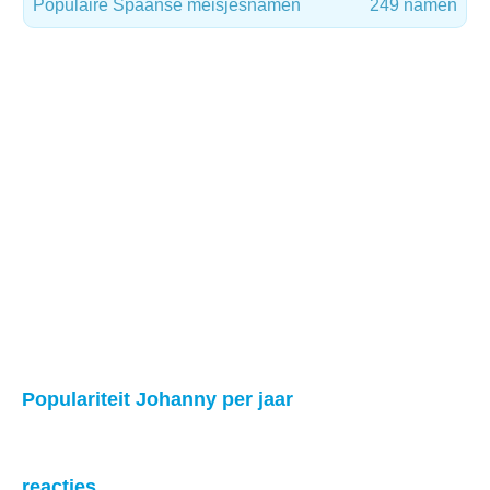
Populaire Spaanse meisjesnamen
249 namen
Populariteit Johanny per jaar
reacties