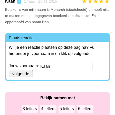
★
★
★
★
★
Kaan
17 jaar 25-11-2015
♂
Betekenis van mijn naam is Monarch (staatshoofd) en heeft niks
te maken met de opgegeven betekenis op deze site! En
opperhoofd van naam Han
Plaats reactie
Wil je een reactie plaatsen op deze pagina? Vul
hieronder je voornaam in en klik op volgende:
Jouw voornaam:
Bekijk namen met
3 letters
4 letters
5 letters
6 letters