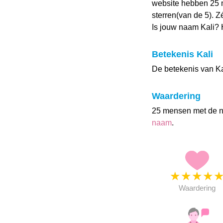
website hebben 25 
sterren(van de 5). Z
Is jouw naam Kali?
Betekenis Kali
De betekenis van Ka
Waardering
25 mensen met de 
naam
.
★
★
★
★
Waardering