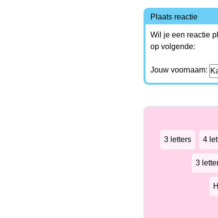
Plaats reactie
Wil je een reactie 
op volgende:
Jouw voornaam:
3 letters
4 let
3 lett
H