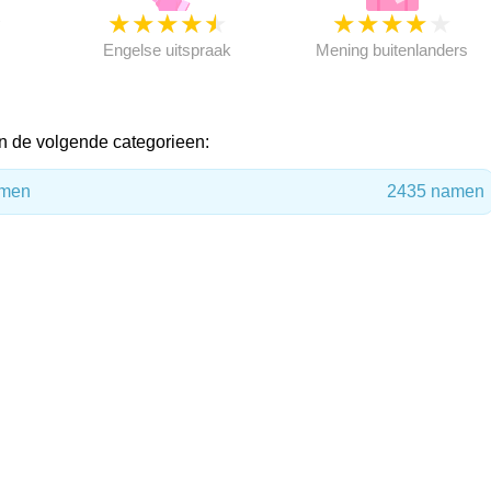
★
★
★
★
★
★
★
★
★
★
★
Engelse uitspraak
Mening buitenlanders
n de volgende categorieen:
amen
2435 namen