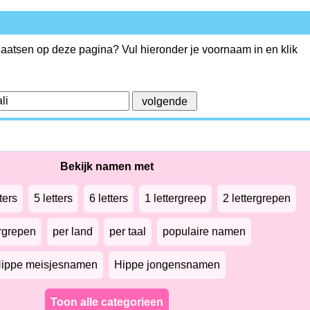
plaatsen op deze pagina? Vul hieronder je voornaam in en klik
Bekijk namen met
ters
5 letters
6 letters
1 lettergreep
2 lettergrepen
ergrepen
per land
per taal
populaire namen
ippe meisjesnamen
Hippe jongensnamen
Toon alle categorieen