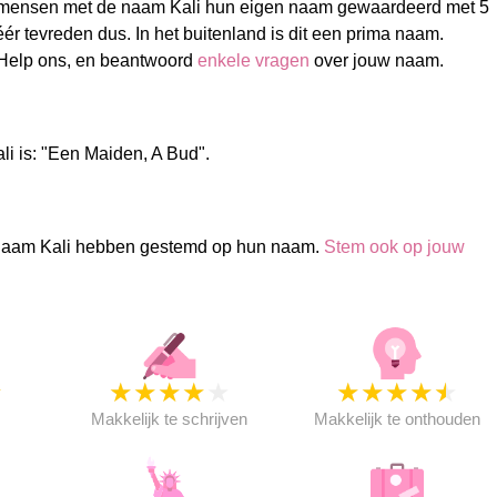
mensen met de naam Kali hun eigen naam gewaardeerd met 5
éér tevreden dus. In het buitenland is dit een prima naam.
 Help ons, en beantwoord
enkele vragen
over jouw naam.
li is: "Een Maiden, A Bud".
naam Kali hebben gestemd op hun naam.
Stem ook op jouw
★
★
★
★
★
★
★
★
★
★
★
Makkelijk te schrijven
Makkelijk te onthouden