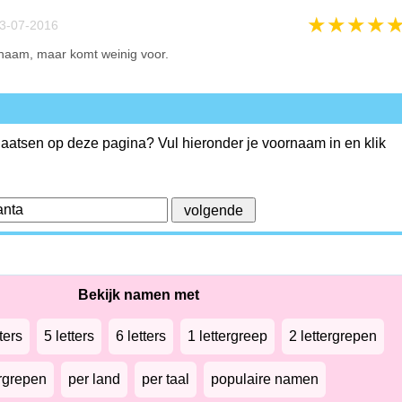
★
★
★
★
3-07-2016
 naam, maar komt weinig voor.
plaatsen op deze pagina? Vul hieronder je voornaam in en klik
Bekijk namen met
ters
5 letters
6 letters
1 lettergreep
2 lettergrepen
ergrepen
per land
per taal
populaire namen