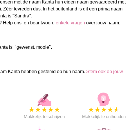
mensen met de naam Kanta hun eigen naam gewaardeerd met
). Zéér tevreden dus. In het buitenland is dit een prima naam.
ta is "Sandra".
? Help ons, en beantwoord
enkele vragen
over jouw naam.
nta is: "gewenst, mooie".
aam Kanta hebben gestemd op hun naam.
Stem ook op jouw
★
★
★
★
★
★
★
★
★
★
★
Makkelijk te schrijven
Makkelijk te onthouden