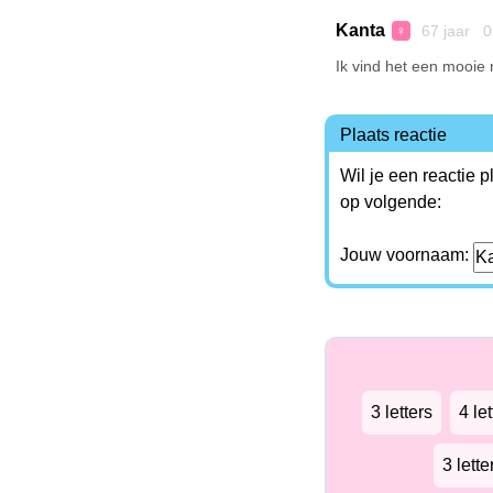
Kanta
67 jaar 0
♀
Ik vind het een mooie
Plaats reactie
Wil je een reactie 
op volgende:
Jouw voornaam:
3 letters
4 let
3 lett