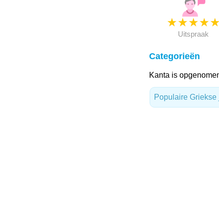
★
★
★
★
Uitspraak
Categorieën
Kanta is opgenomen
Populaire Grieks