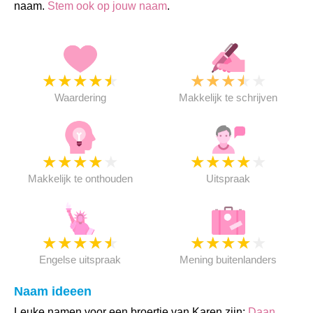
naam.
Stem ook op jouw naam
.
★
★
★
★
★
★
★
★
★
★
Waardering
Makkelijk te schrijven
★
★
★
★
★
★
★
★
★
★
Makkelijk te onthouden
Uitspraak
★
★
★
★
★
★
★
★
★
★
Engelse uitspraak
Mening buitenlanders
Naam ideeen
Leuke namen voor een broertje van Karen zijn:
Daan
,