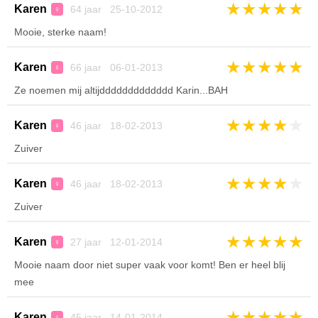
★
★
★
★
★
Karen
64 jaar 25-10-2012
♀
Mooie, sterke naam!
★
★
★
★
★
Karen
66 jaar 06-01-2013
♀
Ze noemen mij altijddddddddddddd Karin...BAH
★
★
★
★
★
Karen
46 jaar 18-02-2013
♀
Zuiver
★
★
★
★
★
Karen
46 jaar 18-02-2013
♀
Zuiver
★
★
★
★
★
Karen
27 jaar 12-01-2014
♀
Mooie naam door niet super vaak voor komt! Ben er heel blij
mee
★
★
★
★
★
Karen
45 jaar 14-01-2014
♀