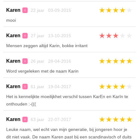
★
★
★
★
★
Karen
22 jaar 03-09-2015
♀
mooi
★
★
★
★
★
Karen
27 jaar 13-10-2015
♀
Mensen zeggen altijd Karin, bokke irritant
★
★
★
★
★
Karen
26 jaar 28-04-2016
♀
Word vergeleken met de naam Karin
★
★
★
★
★
Karen
61 jaar 19-04-2017
♀
Het is kennelijkte moeilijkhet verschil tussen KarEn en KarIn te
onthouden :-(((
★
★
★
★
★
Karen
63 jaar 22-07-2017
♀
Leuke naam, wel echt van mijn generatie, bij jongeren hoor je
dit niet vaak. De naam Karen past bij een scandinavisch of duits