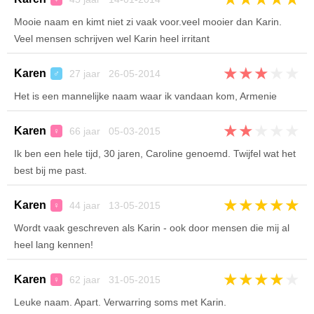
Mooie naam en kimt niet zi vaak voor.veel mooier dan Karin.
Veel mensen schrijven wel Karin heel irritant
★
★
★
★
★
Karen
27 jaar 26-05-2014
♂
Het is een mannelijke naam waar ik vandaan kom, Armenie
★
★
★
★
★
Karen
66 jaar 05-03-2015
♀
Ik ben een hele tijd, 30 jaren, Caroline genoemd. Twijfel wat het
best bij me past.
★
★
★
★
★
Karen
44 jaar 13-05-2015
♀
Wordt vaak geschreven als Karin - ook door mensen die mij al
heel lang kennen!
★
★
★
★
★
Karen
62 jaar 31-05-2015
♀
Leuke naam. Apart. Verwarring soms met Karin.