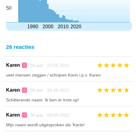
50
1990
2000
2010
2020
26 reacties
★
★
★
★
★
Karen
39 jaar 22-05-2011
♀
veel mensen zeggen / schrijven Karin i.p.v. Karen
★
★
★
★
★
Karen
38 jaar 26-10-2011
♀
Schitterende naam. Ik ben er trots op!
★
★
★
★
★
Karen
34 jaar 08-05-2012
♀
Mijn naam wordt uitgesproken als 'Karèn'