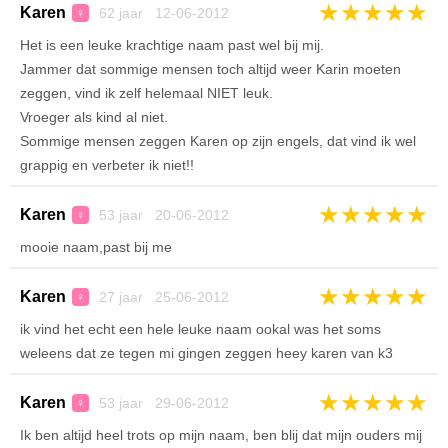
★
★
★
★
★
Karen
62 jaar 12-06-2012
♀
Het is een leuke krachtige naam past wel bij mij.
Jammer dat sommige mensen toch altijd weer Karin moeten
zeggen, vind ik zelf helemaal NIET leuk.
Vroeger als kind al niet.
Sommige mensen zeggen Karen op zijn engels, dat vind ik wel
grappig en verbeter ik niet!!
★
★
★
★
★
Karen
53 jaar 20-06-2012
♀
mooie naam,past bij me
★
★
★
★
★
Karen
27 jaar 25-06-2012
♀
ik vind het echt een hele leuke naam ookal was het soms
weleens dat ze tegen mi gingen zeggen heey karen van k3
★
★
★
★
★
Karen
53 jaar 29-06-2012
♀
Ik ben altijd heel trots op mijn naam, ben blij dat mijn ouders mij