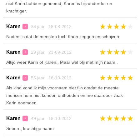
niet Karin hebben genoemd, Karen is bijzonderder en
krachtiger.
★
★
★
★
★
Karen
38 jaar 18-08-2012
♀
Nadeel is dat de meesten toch Karin zeggen en schrijven.
★
★
★
★
★
Karen
29 jaar 23-09-2012
♀
Altijd weer Karin of Karèn.. Maar wel blij met mijn naam..
★
★
★
★
★
Karen
56 jaar 16-10-2012
♀
Als kind vond ik mijn voornaam niet fijn omdat de meeste
mensen hem niet konden onthouden en me daardoor vaak
Karin noemden.
★
★
★
★
★
Karen
49 jaar 18-10-2012
♀
Sobere, krachtige naam.