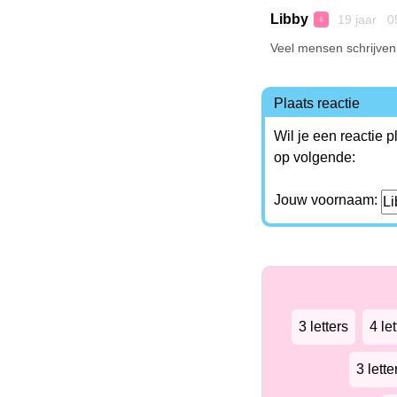
Libby
19 jaar 0
♀
Veel mensen schrijven 
Plaats reactie
Wil je een reactie 
op volgende:
Jouw voornaam:
3 letters
4 let
3 lett