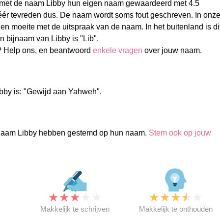
et de naam Libby hun eigen naam gewaardeerd met 4.5
Zéér tevreden dus. De naam wordt soms fout geschreven. In onz
n moeite met de uitspraak van de naam. In het buitenland is di
 bijnaam van Libby is "Lib".
? Help ons, en beantwoord
enkele vragen
over jouw naam.
bby is: "Gewijd aan Yahweh".
naam Libby hebben gestemd op hun naam.
Stem ook op jouw
★
★
★
★
★
★
★
★
★
★
★
Makkelijk te schrijven
Makkelijk te onthouden