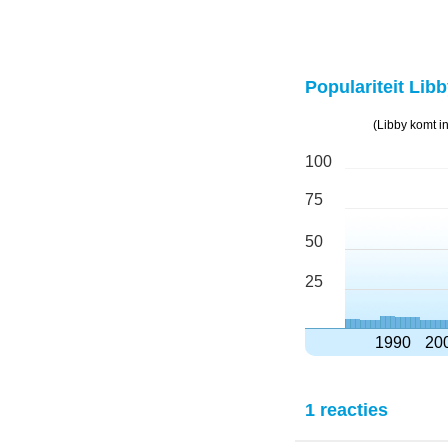
Populariteit Libb
(Libby komt i
100
75
50
25
1990
20
1 reacties