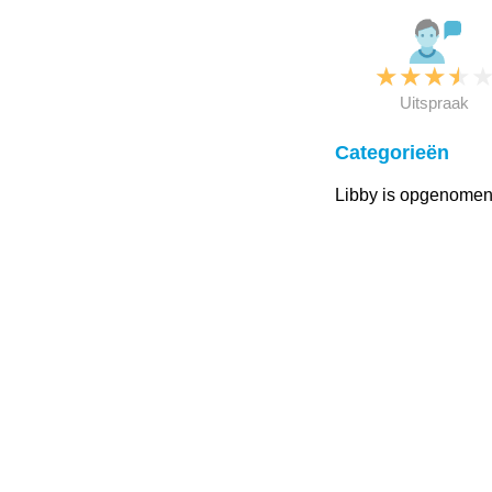
★
★
★
★
Uitspraak
Categorieën
Libby is opgenomen 