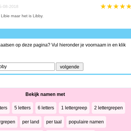
★
★
★
★
5-08-2018
Libie maar het is Libby.
plaatsen op deze pagina? Vul hieronder je voornaam in en klik
Bekijk namen met
ters
5 letters
6 letters
1 lettergreep
2 lettergrepen
ergrepen
per land
per taal
populaire namen