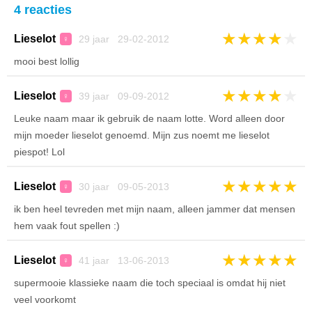
4 reacties
★
★
★
★
★
Lieselot
29 jaar 29-02-2012
♀
mooi best lollig
★
★
★
★
★
Lieselot
39 jaar 09-09-2012
♀
Leuke naam maar ik gebruik de naam lotte. Word alleen door
mijn moeder lieselot genoemd. Mijn zus noemt me lieselot
piespot! Lol
★
★
★
★
★
Lieselot
30 jaar 09-05-2013
♀
ik ben heel tevreden met mijn naam, alleen jammer dat mensen
hem vaak fout spellen :)
★
★
★
★
★
Lieselot
41 jaar 13-06-2013
♀
supermooie klassieke naam die toch speciaal is omdat hij niet
veel voorkomt