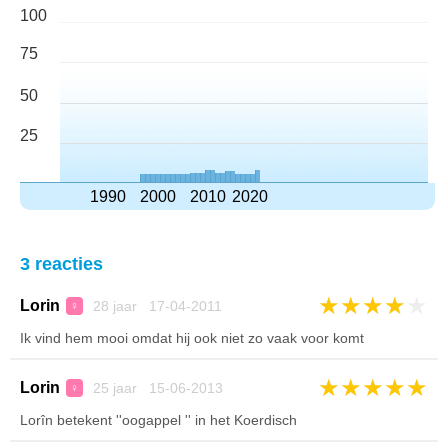
100
75
50
25
1990
2000
2010
2020
3 reacties
★
★
★
★
★
Lorin
28 jaar 17-04-2011
♀
Ik vind hem mooi omdat hij ook niet zo vaak voor komt
★
★
★
★
★
Lorin
25 jaar 15-06-2013
♀
Lorîn betekent ''oogappel '' in het Koerdisch