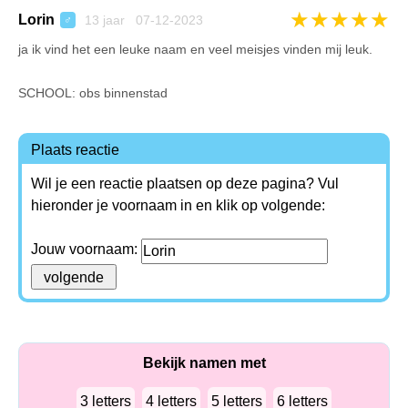
★
★
★
★
★
Lorin
13 jaar 07-12-2023
♂
ja ik vind het een leuke naam en veel meisjes vinden mij leuk.
SCHOOL: obs binnenstad
Plaats reactie
Wil je een reactie plaatsen op deze pagina? Vul
hieronder je voornaam in en klik op volgende:
Jouw voornaam:
Bekijk namen met
3 letters
4 letters
5 letters
6 letters