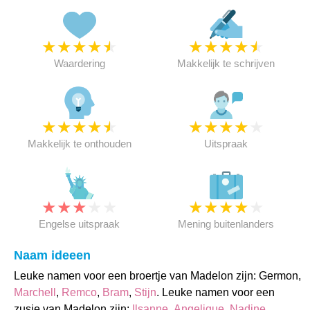
★
★
★
★
★
★
★
★
★
★
Waardering
Makkelijk te schrijven
★
★
★
★
★
★
★
★
★
★
Makkelijk te onthouden
Uitspraak
★
★
★
★
★
★
★
★
★
★
Engelse uitspraak
Mening buitenlanders
Naam ideeen
Leuke namen voor een broertje van Madelon zijn: Germon,
Marchell
,
Remco
,
Bram
,
Stijn
. Leuke namen voor een
zusje van Madelon zijn:
Ilsanne
,
Angelique
,
Nadine
,