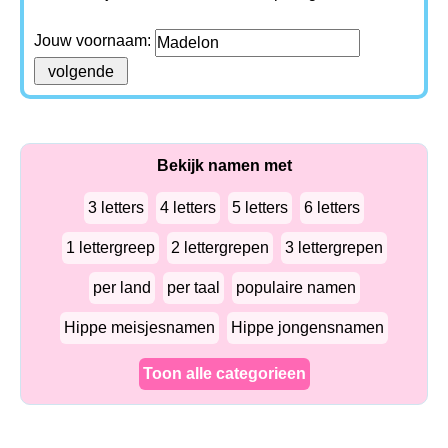
Jouw voornaam:
Bekijk namen met
3 letters
4 letters
5 letters
6 letters
1 lettergreep
2 lettergrepen
3 lettergrepen
per land
per taal
populaire namen
Hippe meisjesnamen
Hippe jongensnamen
Toon alle categorieen