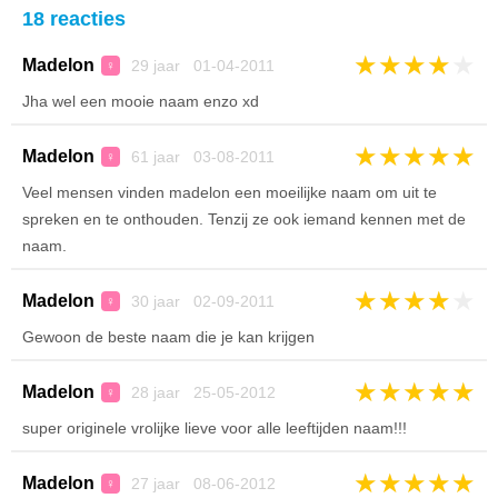
18 reacties
★
★
★
★
★
Madelon
29 jaar 01-04-2011
♀
Jha wel een mooie naam enzo xd
★
★
★
★
★
Madelon
61 jaar 03-08-2011
♀
Veel mensen vinden madelon een moeilijke naam om uit te
spreken en te onthouden. Tenzij ze ook iemand kennen met de
naam.
★
★
★
★
★
Madelon
30 jaar 02-09-2011
♀
Gewoon de beste naam die je kan krijgen
★
★
★
★
★
Madelon
28 jaar 25-05-2012
♀
super originele vrolijke lieve voor alle leeftijden naam!!!
★
★
★
★
★
Madelon
27 jaar 08-06-2012
♀