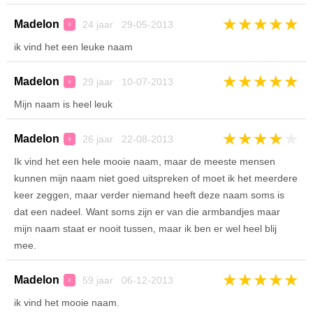
★
★
★
★
★
Madelon
24 jaar 29-05-2013
♀
ik vind het een leuke naam
★
★
★
★
★
Madelon
29 jaar 10-07-2013
♀
Mijn naam is heel leuk
★
★
★
★
★
Madelon
26 jaar 22-08-2013
♀
Ik vind het een hele mooie naam, maar de meeste mensen
kunnen mijn naam niet goed uitspreken of moet ik het meerdere
keer zeggen, maar verder niemand heeft deze naam soms is
dat een nadeel. Want soms zijn er van die armbandjes maar
mijn naam staat er nooit tussen, maar ik ben er wel heel blij
mee.
★
★
★
★
★
Madelon
59 jaar 06-12-2013
♀
ik vind het mooie naam.