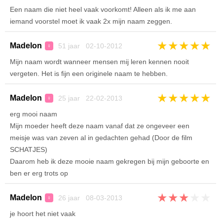
Een naam die niet heel vaak voorkomt! Alleen als ik me aan
iemand voorstel moet ik vaak 2x mijn naam zeggen.
★
★
★
★
★
Madelon
51 jaar 02-10-2012
♀
Mijn naam wordt wanneer mensen mij leren kennen nooit
vergeten. Het is fijn een originele naam te hebben.
★
★
★
★
★
Madelon
25 jaar 22-02-2013
♀
erg mooi naam
Mijn moeder heeft deze naam vanaf dat ze ongeveer een
meisje was van zeven al in gedachten gehad (Door de film
SCHATJES)
Daarom heb ik deze mooie naam gekregen bij mijn geboorte en
ben er erg trots op
★
★
★
★
★
Madelon
26 jaar 08-03-2013
♀
je hoort het niet vaak