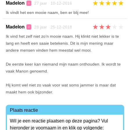
★
★
★
★
★
Madelon
27 jaar 10-12-2016
♀
Ik vindt het een mooie naam, ben er blij mee!
★
★
★
★
★
Madelon
28 jaar 25-12-2018
♀
Ik vind het zelf niet zo’n mooie naam. Hij klinkt niet lekker is te
lang en heeft een saaie betekenis. Dit is mijn mening maar
andere mensen vinden hem meestal wel mooi.
De eerste keer kan niemand mijn naam onthouden. Ik wordt te
vaak Manon genoemd.
Hij komt wel niet zo vaak voor wat soms jammer is maar dat
maakt hem ook bijzonder.
Plaats reactie
Wil je een reactie plaatsen op deze pagina? Vul
hieronder je voornaam in en klik op volgende: