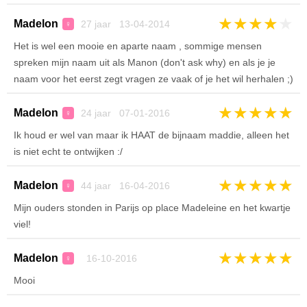
★
★
★
★
★
Madelon
27 jaar 13-04-2014
♀
Het is wel een mooie en aparte naam , sommige mensen
spreken mijn naam uit als Manon (don't ask why) en als je je
naam voor het eerst zegt vragen ze vaak of je het wil herhalen ;)
★
★
★
★
★
Madelon
24 jaar 07-01-2016
♀
Ik houd er wel van maar ik HAAT de bijnaam maddie, alleen het
is niet echt te ontwijken :/
★
★
★
★
★
Madelon
44 jaar 16-04-2016
♀
Mijn ouders stonden in Parijs op place Madeleine en het kwartje
viel!
★
★
★
★
★
Madelon
16-10-2016
♀
Mooi