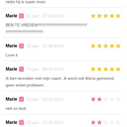
nieks hij is super mooi
★
★
★
★
★
Marie
21 jaar 27-04-2013
♀
BEN TE VREDEN!!!!!!!!!!!!!!!!!!!!!!!!!!!!!!!!!!!!!!!!!!!!
!!!!!!!!!!!!!!!!!!!!!!!!!!!!!!!!!
★
★
★
★
★
Marie
26 jaar 01-08-2013
♀
Love it
★
★
★
★
★
Marie
74 jaar 08-09-2013
♀
Ik ben tevreden met mijn naam .ik word ook Maria genoemd.
geen enkel probleem .
★
★
★
★
★
Marie
13 jaar 23-11-2013
♀
niet zo leuk
★
★
★
★
★
Marie
31 jaar 27-01-2014
♀