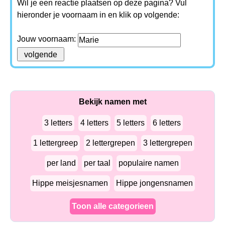
Wil je een reactie plaatsen op deze pagina? Vul
hieronder je voornaam in en klik op volgende:
Jouw voornaam:
Bekijk namen met
3 letters
4 letters
5 letters
6 letters
1 lettergreep
2 lettergrepen
3 lettergrepen
per land
per taal
populaire namen
Hippe meisjesnamen
Hippe jongensnamen
Toon alle categorieen