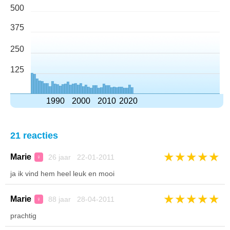
500
375
250
125
1990
2000
2010
2020
21 reacties
★
★
★
★
★
Marie
26 jaar 22-01-2011
♀
ja ik vind hem heel leuk en mooi
★
★
★
★
★
Marie
88 jaar 28-04-2011
♀
prachtig