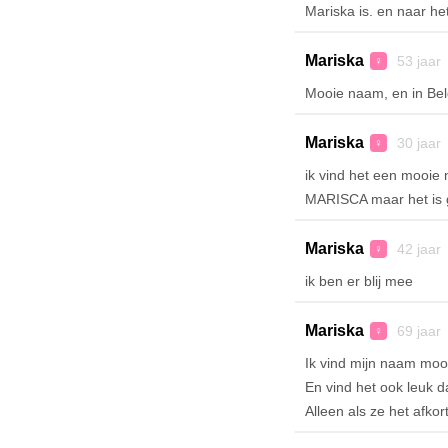
Mariska is. en naar h
Mariska
53 jaar
♀
Mooie naam, en in Belgi
Mariska
30 jaar
♀
ik vind het een mooie
MARISCA maar het is 
Mariska
42 jaar
♀
ik ben er blij mee
Mariska
69 jaar
♀
Ik vind mijn naam mooi
En vind het ook leuk d
Alleen als ze het afkort