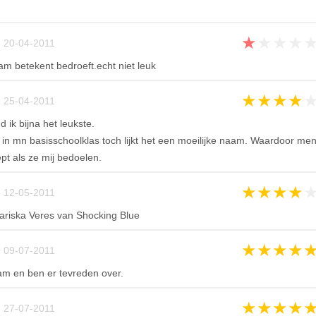
★
★
★
★
 20-04-2011
am betekent bedroeft.echt niet leuk
★
★
★
★
 25-04-2011
d ik bijna het leukste.
s in mn basisschoolklas toch lijkt het een moeilijke naam. Waardoor me
pt als ze mij bedoelen.
★
★
★
★
 12-05-2011
riska Veres van Shocking Blue
★
★
★
★
 09-07-2011
am en ben er tevreden over.
★
★
★
★
 27-07-2011