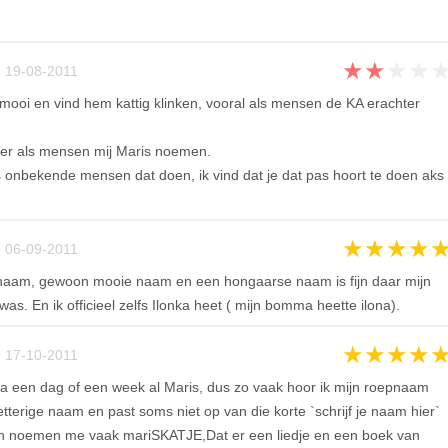
★
★
★
★
 19-08-2011
 mooi en vind hem kattig klinken, vooral als mensen de KA erachter
ter als mensen mij Maris noemen.
ls onbekende mensen dat doen, ik vind dat je dat pas hoort te doen aks
★
★
★
★
 06-09-2011
n naam, gewoon mooie naam en een hongaarse naam is fijn daar mijn
s. En ik officieel zelfs Ilonka heet ( mijn bomma heette ilona).
★
★
★
★
 17-10-2011
een dag of een week al Maris, dus zo vaak hoor ik mijn roepnaam
letterige naam en past soms niet op van die korte `schrijf je naam hier`
en noemen me vaak mariSKATJE,Dat er een liedje en een boek van