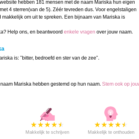
website hebben 181 mensen met de naam Mariska hun eigen
t 4 sterren(van de 5). Zéér tevreden dus. Voor engelstaligen
jd makkelijk om uit te spreken. Een bijnaam van Mariska is
ka? Help ons, en beantwoord
enkele vragen
over jouw naam.
ka
iska is: "bitter, bedroefd en ster van de zee".
 naam Mariska hebben gestemd op hun naam.
Stem ook op jou
★
★
★
★
★
★
★
★
★
★
★
Makkelijk te schrijven
Makkelijk te onthouden