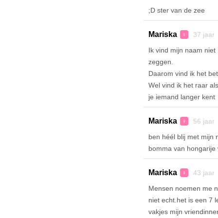
;D ster van de zee
Mariska
37 jaar
♀
Ik vind mijn naam niet
zeggen.
Daarom vind ik het be
Wel vind ik het raar a
je iemand langer kent
Mariska
56 jaar
♀
ben héél blij met mij
bomma van hongarije wa
Mariska
43 jaar
♀
Mensen noemen me na 
niet echt.het is een 7 
vakjes mijn vriendinn