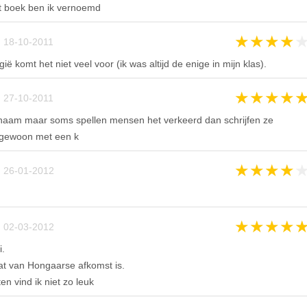
et boek ben ik vernoemd
★
★
★
★
 18-10-2011
ë komt het niet veel voor (ik was altijd de enige in mijn klas).
★
★
★
★
 27-10-2011
 naam maar soms spellen mensen het verkeerd dan schrijfen ze
gewoon met een k
★
★
★
★
 26-01-2012
★
★
★
★
 02-03-2012
.
at van Hongaarse afkomst is.
en vind ik niet zo leuk