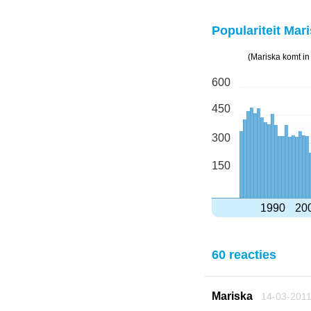
Populariteit Mari
(Mariska komt in
600
450
300
150
1990
20
60 reacties
Mariska
14-03-201