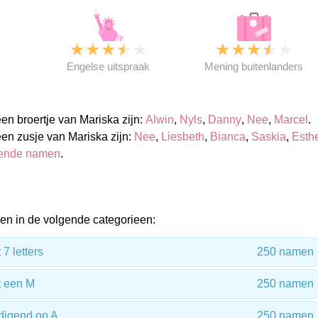
★
★
★
★
★
★
★
★
★
★
★
Engelse uitspraak
Mening buitenlanders
n broertje van Mariska zijn:
Alwin
,
Nyls
,
Danny
,
Nee
,
Marcel
.
n zusje van Mariska zijn:
Nee
,
Liesbeth
,
Bianca
,
Saskia
,
Esth
sende namen
.
n in de volgende categorieen:
7 letters
250 namen
 een M
250 namen
digend op A
250 namen