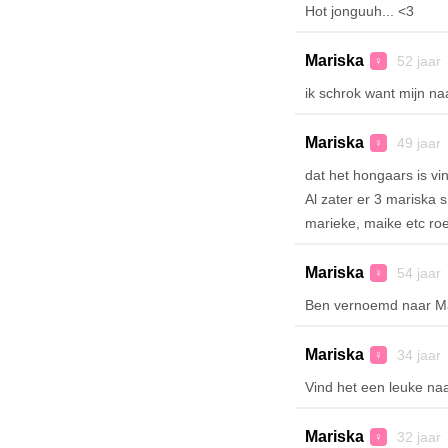
Hot jonguuh... <3
Mariska
52 jaar
♀
ik schrok want mijn na
Mariska
49 jaar
♀
dat het hongaars is vin
Al zater er 3 mariska 
marieke, maike etc roe
Mariska
54 jaar
♀
Ben vernoemd naar Ma
Mariska
34 jaar
♀
Vind het een leuke na
Mariska
32 jaar
♀