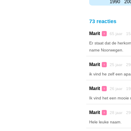
1990
20
73 reacties
Marit
65 jaar 15
♀
Er staat dat de herkom
name Noorwegen.
Marit
25 jaar 29
♀
ik vind he zelf een ap
Marit
26 jaar 19
♀
Ik vind het een mooie 
Marit
28 jaar 29
♀
Hele leuke naam.