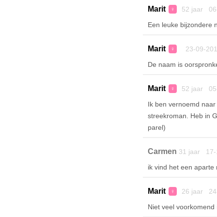
Marit
52 jaar 06
♀
Een leuke bijzondere n
Marit
23-09-201
♀
De naam is oorspronkel
Marit
52 jaar 05
♀
Ik ben vernoemd naar 
streekroman. Heb in G
parel)
Carmen
31 jaar 17-
ik vind het een aparte
Marit
26 jaar 24
♀
Niet veel voorkomend in