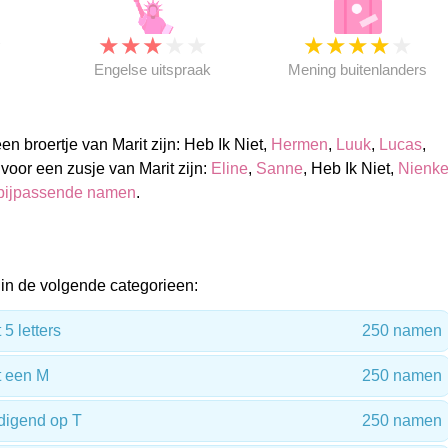
★
★
★
★
★
★
★
★
★
★
★
Engelse uitspraak
Mening buitenlanders
 broertje van Marit zijn: Heb Ik Niet,
Hermen
,
Luuk
,
Lucas
,
voor een zusje van Marit zijn:
Eline
,
Sanne
, Heb Ik Niet,
Nienk
bijpassende namen
.
in de volgende categorieen:
5 letters
250 namen
 een M
250 namen
digend op T
250 namen