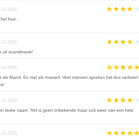
★
★
★
★
-12-2011
het fout..
★
★
★
★
-12-2011
 uit scandinavië!
★
★
★
★
-12-2011
t als Marrit. En niet als maaarit. Veel mensen spreken het dus verkeert
nt!
★
★
★
★
-12-2011
 een leuke naam. Het is geen onbekende maar ook weer niet een hele
★
★
★
★
-12-2011