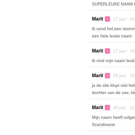
SUPERLEUKE NAAM kda
Marit
27 jaar 03
♀
Ik vond het een stomm
een hele leuke naam
Marit
27 jaar 26
♀
Ik vind mijn naam leuk!
Marit
29 jaar 29
♀
ja de site klopt niet h
dochter van de zee, kin
Marit
40 jaar 01
♀
Mijn naam heeft volge
Scandinavie