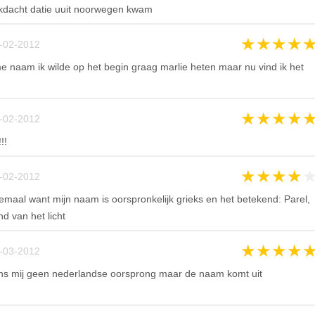
cht datie uuit noorwegen kwam
★
★
★
★
-02-2012
e naam ik wilde op het begin graag marlie heten maar nu vind ik het
★
★
★
★
-02-2012
!!
★
★
★
★
-02-2012
elemaal want mijn naam is oorspronkelijk grieks en het betekend: Parel,
d van het licht
★
★
★
★
-03-2012
ns mij geen nederlandse oorsprong maar de naam komt uit