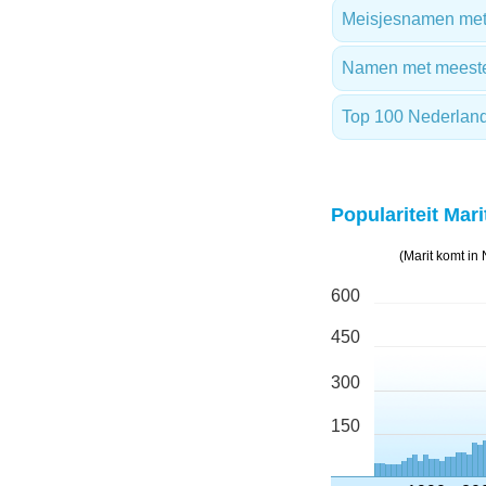
Meisjesnamen met 
Namen met meest
Top 100 Nederlan
Populariteit Mari
(Marit komt in
600
450
300
150