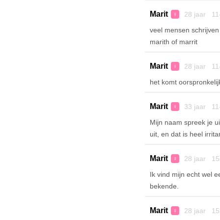
Marit
28 jaar 11
♀
veel mensen schrijven 
marith of marrit
Marit
28 jaar 11
♀
het komt oorspronkelijk
Marit
33 jaar 11
♀
Mijn naam spreek je ui
uit, en dat is heel irrita
Marit
28 jaar 15
♀
Ik vind mijn echt wel
bekende.
Marit
28 jaar 15
♀