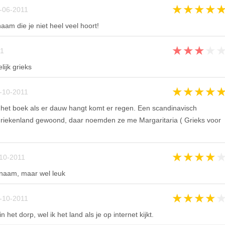
★
★
★
★
-06-2011
aam die je niet heel veel hoort!
★
★
★
★
1
ijk grieks
★
★
★
★
-10-2011
het boek als er dauw hangt komt er regen. Een scandinavisch
riekenland gewoond, daar noemden ze me Margaritaria ( Grieks voor
★
★
★
★
10-2011
 naam, maar wel leuk
★
★
★
★
-10-2011
 het dorp, wel ik het land als je op internet kijkt.