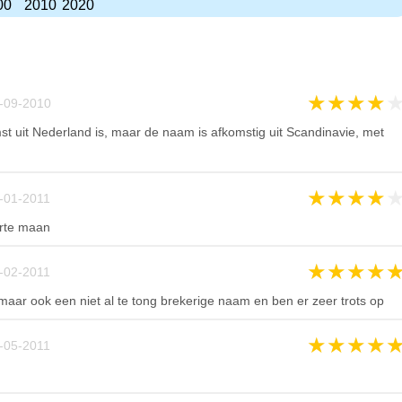
00
2010
2020
★
★
★
★
-09-2010
st uit Nederland is, maar de naam is afkomstig uit Scandinavie, met
★
★
★
★
-01-2011
arte maan
★
★
★
★
-02-2011
maar ook een niet al te tong brekerige naam en ben er zeer trots op
★
★
★
★
-05-2011