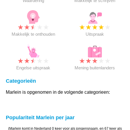
Waardering
Makkelijk te schrijven
★
★
★
★
★
★
★
★
★
★
Makkelijk te onthouden
Uitspraak
★
★
★
★
★
★
★
★
★
★
Engelse uitspraak
Mening buitenlanders
Categorieën
Marlein is opgenomen in de volgende categorieen:
Populariteit Marlein per jaar
(Marlein komt in Nederland 0 keer voor als jongensnaam, en 67 keer als