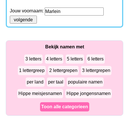
Jouw voornaam:
Bekijk namen met
3 letters
4 letters
5 letters
6 letters
1 lettergreep
2 lettergrepen
3 lettergrepen
per land
per taal
populaire namen
Hippe meisjesnamen
Hippe jongensnamen
Toon alle categorieen