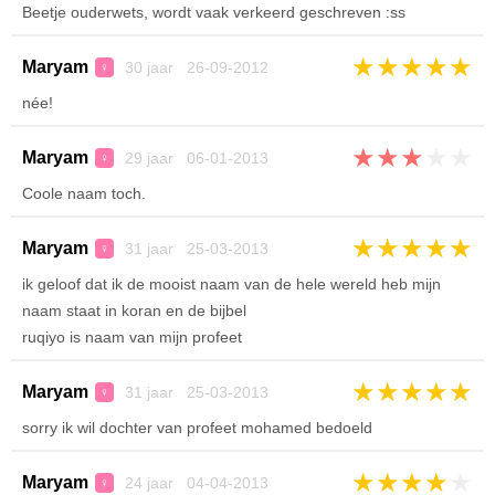
Beetje ouderwets, wordt vaak verkeerd geschreven :ss
★
★
★
★
★
Maryam
30 jaar 26-09-2012
♀
née!
★
★
★
★
★
Maryam
29 jaar 06-01-2013
♀
Coole naam toch.
★
★
★
★
★
Maryam
31 jaar 25-03-2013
♀
ik geloof dat ik de mooist naam van de hele wereld heb mijn
naam staat in koran en de bijbel
ruqiyo is naam van mijn profeet
★
★
★
★
★
Maryam
31 jaar 25-03-2013
♀
sorry ik wil dochter van profeet mohamed bedoeld
★
★
★
★
★
Maryam
24 jaar 04-04-2013
♀