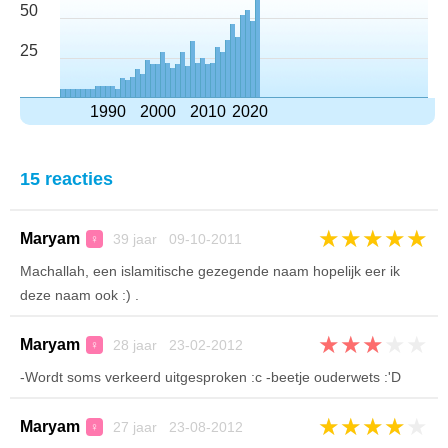
50
25
1990
2000
2010
2020
15 reacties
★
★
★
★
★
Maryam
39 jaar 09-10-2011
♀
Machallah, een islamitische gezegende naam hopelijk eer ik
deze naam ook :) .
★
★
★
★
★
Maryam
28 jaar 23-02-2012
♀
-Wordt soms verkeerd uitgesproken :c -beetje ouderwets :'D
★
★
★
★
★
Maryam
27 jaar 23-08-2012
♀