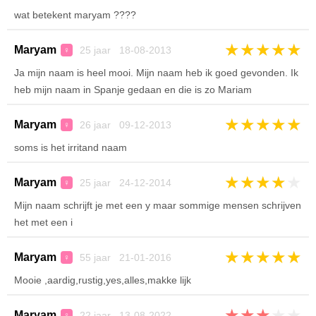
wat betekent maryam ????
★
★
★
★
★
Maryam
25 jaar 18-08-2013
♀
Ja mijn naam is heel mooi. Mijn naam heb ik goed gevonden. Ik
heb mijn naam in Spanje gedaan en die is zo Mariam
★
★
★
★
★
Maryam
26 jaar 09-12-2013
♀
soms is het irritand naam
★
★
★
★
★
Maryam
25 jaar 24-12-2014
♀
Mijn naam schrijft je met een y maar sommige mensen schrijven
het met een i
★
★
★
★
★
Maryam
55 jaar 21-01-2016
♀
Mooie ,aardig,rustig,yes,alles,makke lijk
★
★
★
★
★
Maryam
22 jaar 13-08-2022
♀