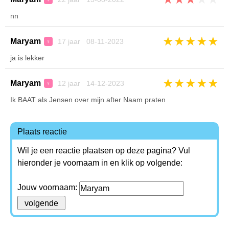
nn
★
★
★
★
★
Maryam
17 jaar 08-11-2023
♀
ja is lekker
★
★
★
★
★
Maryam
12 jaar 14-12-2023
♀
Ik BAAT als Jensen over mijn after Naam praten
Plaats reactie
Wil je een reactie plaatsen op deze pagina? Vul
hieronder je voornaam in en klik op volgende:
Jouw voornaam: