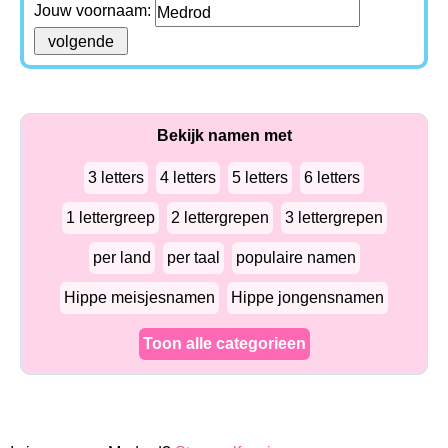
Jouw voornaam:
Bekijk namen met
3 letters
4 letters
5 letters
6 letters
1 lettergreep
2 lettergrepen
3 lettergrepen
per land
per taal
populaire namen
Hippe meisjesnamen
Hippe jongensnamen
Toon alle categorieen