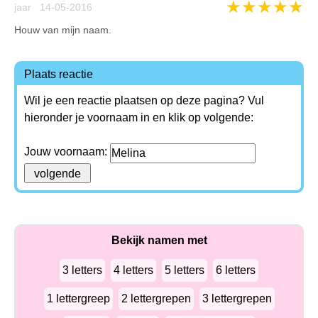
★
★
★
★
★
jaar 14-05-2016
Houw van mijn naam.
Plaats reactie
Wil je een reactie plaatsen op deze pagina? Vul
hieronder je voornaam in en klik op volgende:
Jouw voornaam:
Bekijk namen met
3 letters
4 letters
5 letters
6 letters
1 lettergreep
2 lettergrepen
3 lettergrepen