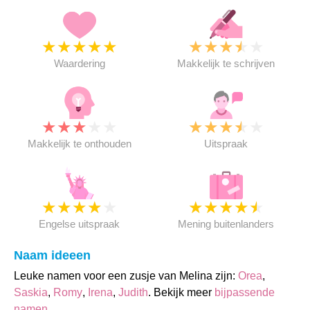
★
★
★
★
★
★
★
★
★
★
Waardering
Makkelijk te schrijven
★
★
★
★
★
★
★
★
★
★
Makkelijk te onthouden
Uitspraak
★
★
★
★
★
★
★
★
★
★
Engelse uitspraak
Mening buitenlanders
Naam ideeen
Leuke namen voor een zusje van Melina zijn:
Orea
,
Saskia
,
Romy
,
Irena
,
Judith
. Bekijk meer
bijpassende
namen
.