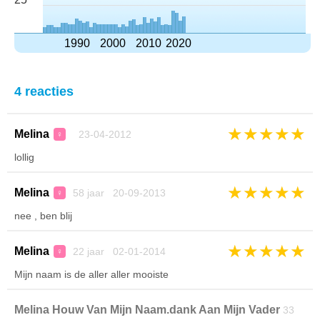
1990
2000
2010
2020
4 reacties
★
★
★
★
★
Melina
23-04-2012
♀
lollig
★
★
★
★
★
Melina
58 jaar 20-09-2013
♀
nee , ben blij
★
★
★
★
★
Melina
22 jaar 02-01-2014
♀
Mijn naam is de aller aller mooiste
Melina Houw Van Mijn Naam.dank Aan Mijn Vader
33