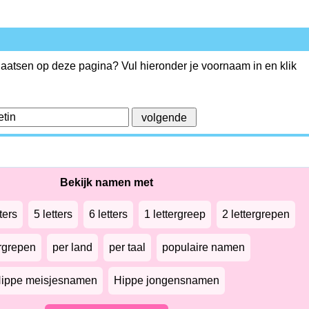
plaatsen op deze pagina? Vul hieronder je voornaam in en klik
Bekijk namen met
ters
5 letters
6 letters
1 lettergreep
2 lettergrepen
ergrepen
per land
per taal
populaire namen
ippe meisjesnamen
Hippe jongensnamen