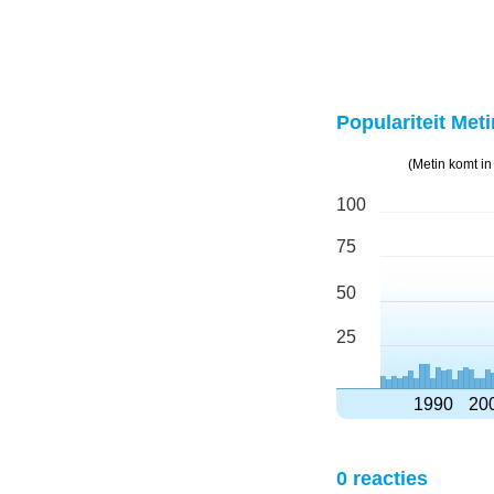
Populariteit Meti
(Metin komt i
100
75
50
25
1990
20
0 reacties