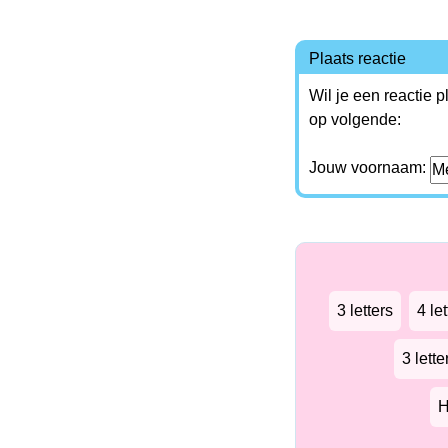
Plaats reactie
Wil je een reactie 
op volgende:
Jouw voornaam:
3 letters
4 let
3 lett
H