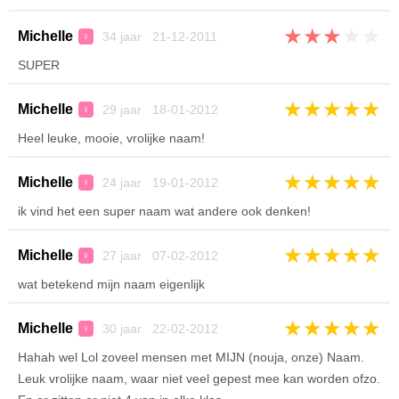
★
★
★
★
★
Michelle
34 jaar 21-12-2011
♀
SUPER
★
★
★
★
★
Michelle
29 jaar 18-01-2012
♀
Heel leuke, mooie, vrolijke naam!
★
★
★
★
★
Michelle
24 jaar 19-01-2012
♀
ik vind het een super naam wat andere ook denken!
★
★
★
★
★
Michelle
27 jaar 07-02-2012
♀
wat betekend mijn naam eigenlijk
★
★
★
★
★
Michelle
30 jaar 22-02-2012
♀
Hahah wel Lol zoveel mensen met MIJN (nouja, onze) Naam.
Leuk vrolijke naam, waar niet veel gepest mee kan worden ofzo.