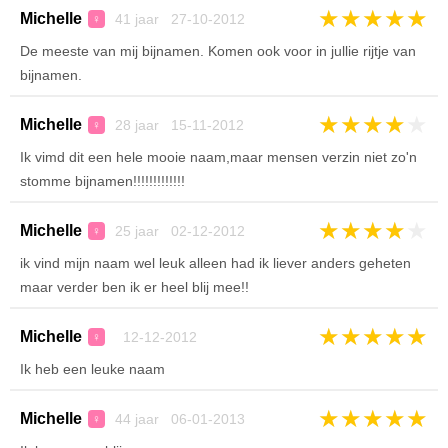
★
★
★
★
★
Michelle
41 jaar 27-10-2012
♀
De meeste van mij bijnamen. Komen ook voor in jullie rijtje van
bijnamen.
★
★
★
★
★
Michelle
28 jaar 15-11-2012
♀
Ik vimd dit een hele mooie naam,maar mensen verzin niet zo'n
stomme bijnamen!!!!!!!!!!!!!
★
★
★
★
★
Michelle
25 jaar 02-12-2012
♀
ik vind mijn naam wel leuk alleen had ik liever anders geheten
maar verder ben ik er heel blij mee!!
★
★
★
★
★
Michelle
12-12-2012
♀
Ik heb een leuke naam
★
★
★
★
★
Michelle
44 jaar 06-01-2013
♀