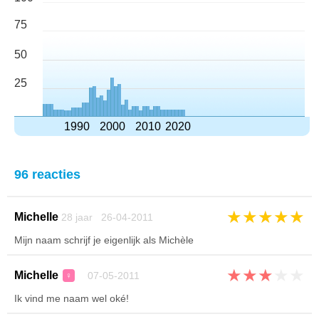
75
50
25
1990
2000
2010
2020
96 reacties
★
★
★
★
★
Michelle
28 jaar 26-04-2011
Mijn naam schrijf je eigenlijk als Michèle
★
★
★
★
★
Michelle
07-05-2011
♀
Ik vind me naam wel oké!