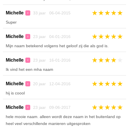
★
★
★
★
★
Michelle
33 jaar 06-04-2015
♀
Super
★
★
★
★
★
Michelle
23 jaar 04-01-2016
♀
Mijn naam betekend volgens het geloof zij die als god is.
★
★
★
★
★
Michelle
23 jaar 16-01-2016
♀
Ik vind het een mha naam
★
★
★
★
★
Michelle
20 jaar 12-04-2016
♀
hij is coool
★
★
★
★
★
Michelle
23 jaar 09-06-2017
♀
hele mooie naam. alleen wordt deze naam in het buitenland op
heel veel verschillende manieren uitgesproken