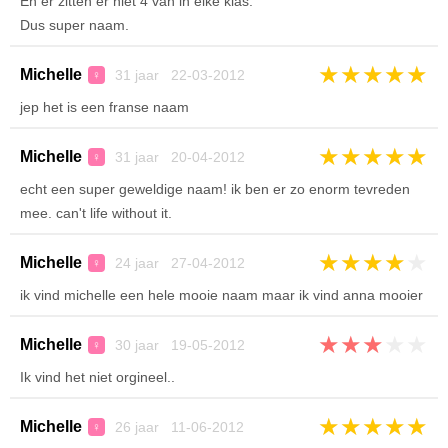
En er zitten er niet 4 van in elke klas.
Dus super naam.
★
★
★
★
★
Michelle
31 jaar 22-03-2012
♀
jep het is een franse naam
★
★
★
★
★
Michelle
31 jaar 20-04-2012
♀
echt een super geweldige naam! ik ben er zo enorm tevreden
mee. can't life without it.
★
★
★
★
★
Michelle
24 jaar 27-04-2012
♀
ik vind michelle een hele mooie naam maar ik vind anna mooier
★
★
★
★
★
Michelle
30 jaar 19-05-2012
♀
Ik vind het niet orgineel..
★
★
★
★
★
Michelle
26 jaar 11-06-2012
♀