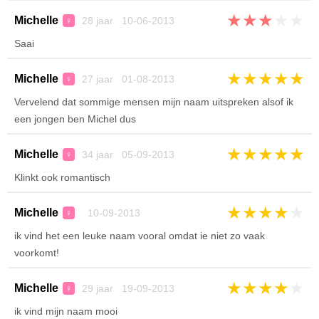
★
★
★
★
★
Michelle
28 jaar 10-06-2013
♀
Saai
★
★
★
★
★
Michelle
27 jaar 01-08-2013
♀
Vervelend dat sommige mensen mijn naam uitspreken alsof ik
een jongen ben Michel dus
★
★
★
★
★
Michelle
34 jaar 05-09-2013
♀
Klinkt ook romantisch
★
★
★
★
★
Michelle
10-09-2013
♀
ik vind het een leuke naam vooral omdat ie niet zo vaak
voorkomt!
★
★
★
★
★
Michelle
29 jaar 19-09-2013
♀
ik vind mijn naam mooi