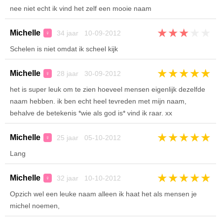
nee niet echt ik vind het zelf een mooie naam
★
★
★
★
★
Michelle
34 jaar 10-09-2012
♀
Schelen is niet omdat ik scheel kijk
★
★
★
★
★
Michelle
28 jaar 30-09-2012
♀
het is super leuk om te zien hoeveel mensen eigenlijk dezelfde
naam hebben. ik ben echt heel tevreden met mijn naam,
behalve de betekenis *wie als god is* vind ik raar. xx
★
★
★
★
★
Michelle
25 jaar 05-10-2012
♀
Lang
★
★
★
★
★
Michelle
32 jaar 10-10-2012
♀
Opzich wel een leuke naam alleen ik haat het als mensen je
michel noemen,