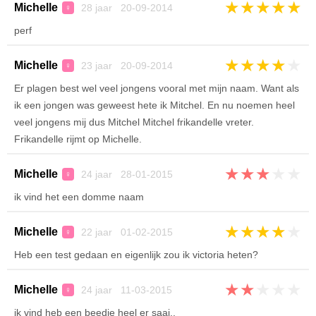
★
★
★
★
★
Michelle
28 jaar 20-09-2014
♀
perf
★
★
★
★
★
Michelle
23 jaar 20-09-2014
♀
Er plagen best wel veel jongens vooral met mijn naam. Want als
ik een jongen was geweest hete ik Mitchel. En nu noemen heel
veel jongens mij dus Mitchel Mitchel frikandelle vreter.
Frikandelle rijmt op Michelle.
★
★
★
★
★
Michelle
24 jaar 28-01-2015
♀
ik vind het een domme naam
★
★
★
★
★
Michelle
22 jaar 01-02-2015
♀
Heb een test gedaan en eigenlijk zou ik victoria heten?
★
★
★
★
★
Michelle
24 jaar 11-03-2015
♀
ik vind heb een beedje heel er saai,.