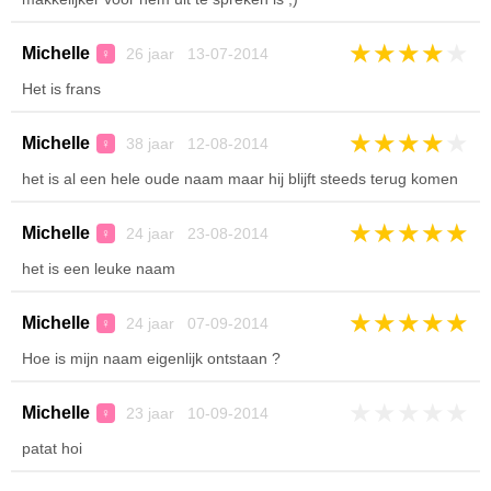
★
★
★
★
★
Michelle
26 jaar 13-07-2014
♀
Het is frans
★
★
★
★
★
Michelle
38 jaar 12-08-2014
♀
het is al een hele oude naam maar hij blijft steeds terug komen
★
★
★
★
★
Michelle
24 jaar 23-08-2014
♀
het is een leuke naam
★
★
★
★
★
Michelle
24 jaar 07-09-2014
♀
Hoe is mijn naam eigenlijk ontstaan ?
★
★
★
★
★
Michelle
23 jaar 10-09-2014
♀
patat hoi