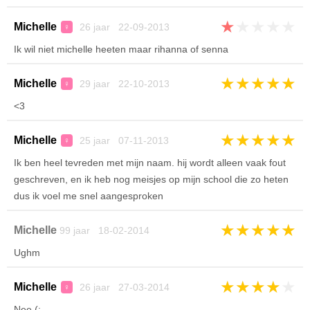
★
★
★
★
★
Michelle
26 jaar 22-09-2013
♀
Ik wil niet michelle heeten maar rihanna of senna
★
★
★
★
★
Michelle
29 jaar 22-10-2013
♀
<3
★
★
★
★
★
Michelle
25 jaar 07-11-2013
♀
Ik ben heel tevreden met mijn naam. hij wordt alleen vaak fout
geschreven, en ik heb nog meisjes op mijn school die zo heten
dus ik voel me snel aangesproken
★
★
★
★
★
Michelle
99 jaar 18-02-2014
Ughm
★
★
★
★
★
Michelle
26 jaar 27-03-2014
♀
Nee (: