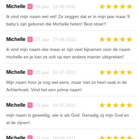
★
★
★
★
★
Michelle
30 jaar 12-06-2011
♀
Ik vind mijn naam wel vet! Ze zeggen dat er in mijn jaar maar 9
baby's zijn geboren die Michelle heten! Best stoer!!
★
★
★
★
★
Michelle
27 jaar 27-06-2011
♀
ik vind mijn naam oke maar er zijn veel bijnamen voor de naam
michelle en je kan ze ook op een andere manier uitspreken!
★
★
★
★
★
Michelle
35 jaar 01-07-2011
♀
Mijn naam hoor je nog wel eens, maar niet zo heel vaak in de
Achterhoek. Vind het een prima naam!
★
★
★
★
★
Michelle
31 jaar 04-07-2011
♀
mijn naam is geweldig, wie is als God. Genadig zij mijn God en
al de zijnen!.
★
★
★
★
★
Michelle
31 jaar 08-08-2011
♀