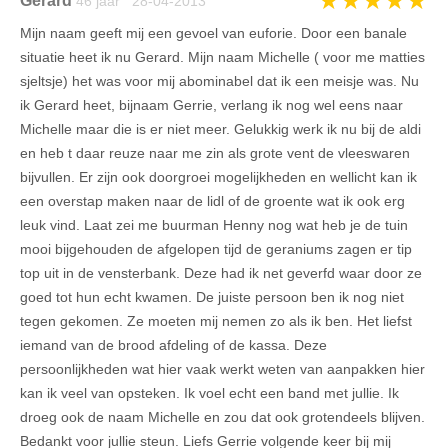
★
★
★
★
★
Gerard
46 jaar 28-04-2013
Mijn naam geeft mij een gevoel van euforie. Door een banale
situatie heet ik nu Gerard. Mijn naam Michelle ( voor me matties
sjeltsje) het was voor mij abominabel dat ik een meisje was. Nu
ik Gerard heet, bijnaam Gerrie, verlang ik nog wel eens naar
Michelle maar die is er niet meer. Gelukkig werk ik nu bij de aldi
en heb t daar reuze naar me zin als grote vent de vleeswaren
bijvullen. Er zijn ook doorgroei mogelijkheden en wellicht kan ik
een overstap maken naar de lidl of de groente wat ik ook erg
leuk vind. Laat zei me buurman Henny nog wat heb je de tuin
mooi bijgehouden de afgelopen tijd de geraniums zagen er tip
top uit in de vensterbank. Deze had ik net geverfd waar door ze
goed tot hun echt kwamen. De juiste persoon ben ik nog niet
tegen gekomen. Ze moeten mij nemen zo als ik ben. Het liefst
iemand van de brood afdeling of de kassa. Deze
persoonlijkheden wat hier vaak werkt weten van aanpakken hier
kan ik veel van opsteken. Ik voel echt een band met jullie. Ik
droeg ook de naam Michelle en zou dat ook grotendeels blijven.
Bedankt voor jullie steun. Liefs Gerrie volgende keer bij mij