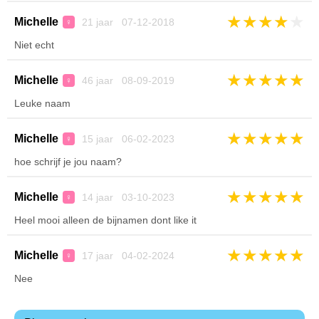
★
★
★
★
★
Michelle
21 jaar 07-12-2018
♀
Niet echt
★
★
★
★
★
Michelle
46 jaar 08-09-2019
♀
Leuke naam
★
★
★
★
★
Michelle
15 jaar 06-02-2023
♀
hoe schrijf je jou naam?
★
★
★
★
★
Michelle
14 jaar 03-10-2023
♀
Heel mooi alleen de bijnamen dont like it
★
★
★
★
★
Michelle
17 jaar 04-02-2024
♀
Nee