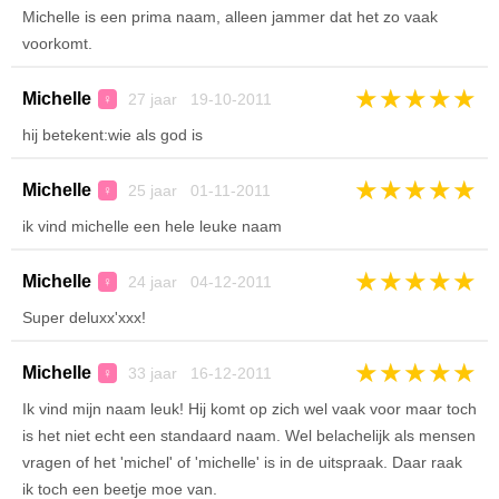
Michelle is een prima naam, alleen jammer dat het zo vaak
voorkomt.
★
★
★
★
★
Michelle
27 jaar 19-10-2011
♀
hij betekent:wie als god is
★
★
★
★
★
Michelle
25 jaar 01-11-2011
♀
ik vind michelle een hele leuke naam
★
★
★
★
★
Michelle
24 jaar 04-12-2011
♀
Super deluxx'xxx!
★
★
★
★
★
Michelle
33 jaar 16-12-2011
♀
Ik vind mijn naam leuk! Hij komt op zich wel vaak voor maar toch
is het niet echt een standaard naam. Wel belachelijk als mensen
vragen of het 'michel' of 'michelle' is in de uitspraak. Daar raak
ik toch een beetje moe van.