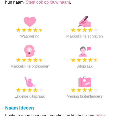
hun naam.
Stem ook op jouw naam
.
★
★
★
★
★
★
★
★
★
★
Waardering
Makkelijk te schrijven
★
★
★
★
★
★
★
★
★
★
Makkelijk te onthouden
Uitspraak
★
★
★
★
★
★
★
★
★
★
Engelse uitspraak
Mening buitenlanders
Naam ideeen
Leuke namen voor een broertje van Michelle zijn:
Mike
,