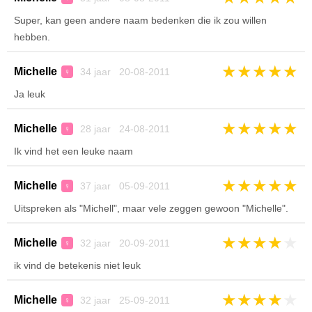
Super, kan geen andere naam bedenken die ik zou willen
hebben.
★
★
★
★
★
Michelle
34 jaar 20-08-2011
♀
Ja leuk
★
★
★
★
★
Michelle
28 jaar 24-08-2011
♀
Ik vind het een leuke naam
★
★
★
★
★
Michelle
37 jaar 05-09-2011
♀
Uitspreken als "Michell", maar vele zeggen gewoon "Michelle".
★
★
★
★
★
Michelle
32 jaar 20-09-2011
♀
ik vind de betekenis niet leuk
★
★
★
★
★
Michelle
32 jaar 25-09-2011
♀