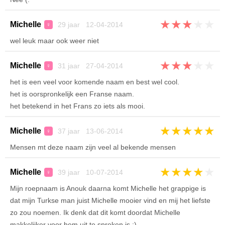
★
★
★
★
★
Michelle
29 jaar 12-04-2014
♀
wel leuk maar ook weer niet
★
★
★
★
★
Michelle
31 jaar 27-04-2014
♀
het is een veel voor komende naam en best wel cool.
het is oorspronkelijk een Franse naam.
het betekend in het Frans zo iets als mooi.
★
★
★
★
★
Michelle
37 jaar 13-06-2014
♀
Mensen mt deze naam zijn veel al bekende mensen
★
★
★
★
★
Michelle
39 jaar 10-07-2014
♀
Mijn roepnaam is Anouk daarna komt Michelle het grappige is
dat mijn Turkse man juist Michelle mooier vind en mij het liefste
zo zou noemen. Ik denk dat dit komt doordat Michelle
makkelijker voor hem uit te spreken is ;)