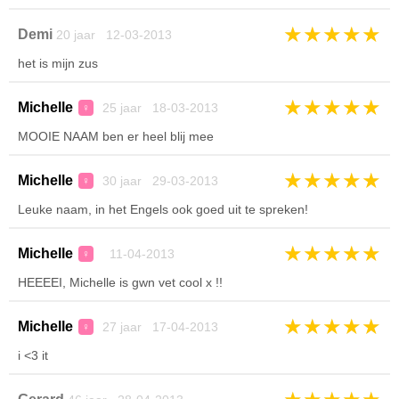
★
★
★
★
★
Demi
20 jaar 12-03-2013
het is mijn zus
★
★
★
★
★
Michelle
25 jaar 18-03-2013
♀
MOOIE NAAM ben er heel blij mee
★
★
★
★
★
Michelle
30 jaar 29-03-2013
♀
Leuke naam, in het Engels ook goed uit te spreken!
★
★
★
★
★
Michelle
11-04-2013
♀
HEEEEI, Michelle is gwn vet cool x !!
★
★
★
★
★
Michelle
27 jaar 17-04-2013
♀
i <3 it