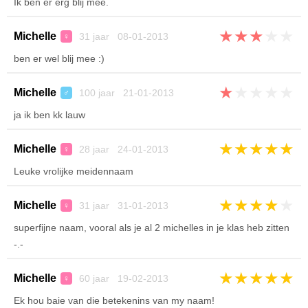
Ik ben er erg blij mee.
★
★
★
★
★
Michelle
31 jaar 08-01-2013
♀
ben er wel blij mee :)
★
★
★
★
★
Michelle
100 jaar 21-01-2013
♂
ja ik ben kk lauw
★
★
★
★
★
Michelle
28 jaar 24-01-2013
♀
Leuke vrolijke meidennaam
★
★
★
★
★
Michelle
31 jaar 31-01-2013
♀
superfijne naam, vooral als je al 2 michelles in je klas heb zitten
-.-
★
★
★
★
★
Michelle
60 jaar 19-02-2013
♀
Ek hou baie van die betekenins van my naam!