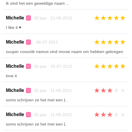
ik vind het een geweldige naam ...
★
★
★
★
★
Michelle
30 jaar 21-06-2012
♀
I like it ♥
★
★
★
★
★
Michelle
06-07-2012
♀
zuuper coooolë namos vind mooie naam om hebben gekregen
★
★
★
★
★
Michelle
16 jaar 25-07-2012
♀
love it
★
★
★
★
★
Michelle
25 jaar 11-08-2012
♀
soms schrijven ze het met een L
★
★
★
★
★
Michelle
25 jaar 11-08-2012
♀
soms schrijven ze het met een L