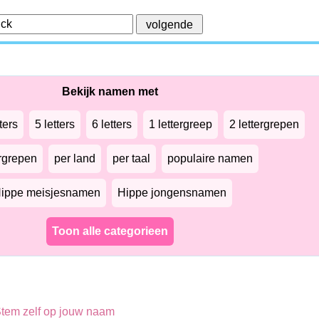
Bekijk namen met
ters
5 letters
6 letters
1 lettergreep
2 lettergrepen
ergrepen
per land
per taal
populaire namen
ippe meisjesnamen
Hippe jongensnamen
Toon alle categorieen
tem zelf op jouw naam