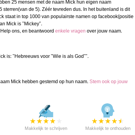
ebben 25 mensen met de naam Mick hun eigen naam
sterren(van de 5). Zéér tevreden dus. In het buitenland is dit
k staat in top 1000 van populairste namen op facebook(positie
an Mick is "Mickey".
 Help ons, en beantwoord
enkele vragen
over jouw naam.
ck is: "Hebreeuws voor "Wie is als God"".
naam Mick hebben gestemd op hun naam.
Stem ook op jouw
★
★
★
★
★
★
★
★
★
★
★
Makkelijk te schrijven
Makkelijk te onthouden