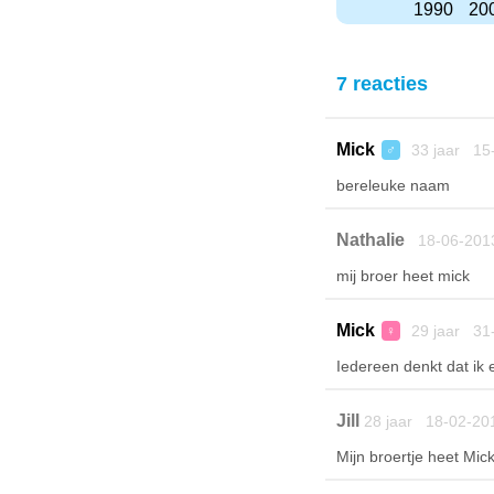
1990
20
7 reacties
Mick
33 jaar 15
♂
bereleuke naam
Nathalie
18-06-201
mij broer heet mick
Mick
29 jaar 31
♀
Iedereen denkt dat ik 
Jill
28 jaar 18-02-20
Mijn broertje heet Mick