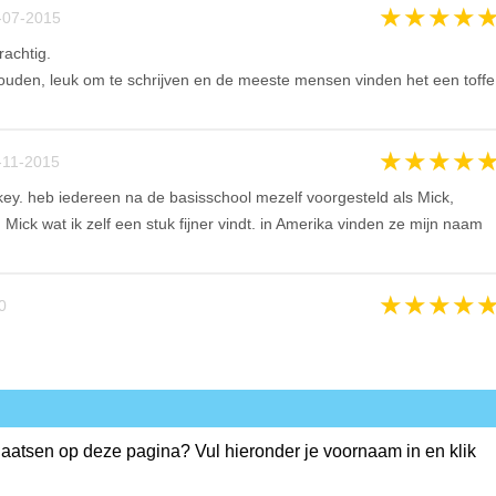
★
★
★
★
-07-2015
achtig.
thouden, leuk om te schrijven en de meeste mensen vinden het een toffe
★
★
★
★
-11-2015
ey. heb iedereen na de basisschool mezelf voorgesteld als Mick,
ick wat ik zelf een stuk fijner vindt. in Amerika vinden ze mijn naam
★
★
★
★
0
plaatsen op deze pagina? Vul hieronder je voornaam in en klik