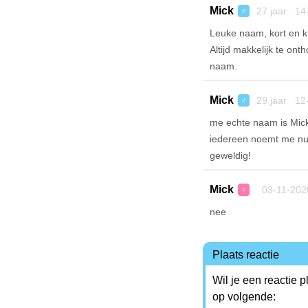
Mick
27 jaar 14
♂
Leuke naam, kort en kr
Altijd makkelijk te on
naam.
Mick
29 jaar 12
♂
me echte naam is Mick
iedereen noemt me nu M
geweldig!
Mick
03-11-202
♀
nee
Plaats reactie
Wil je een reactie 
op volgende: