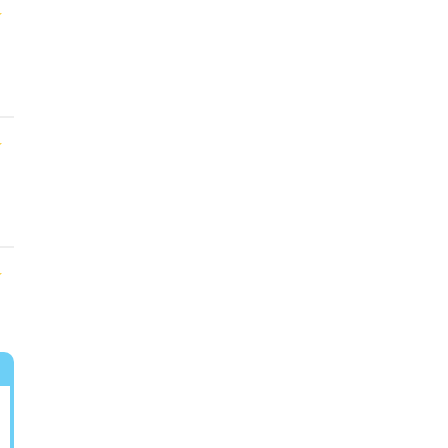
★
★
★