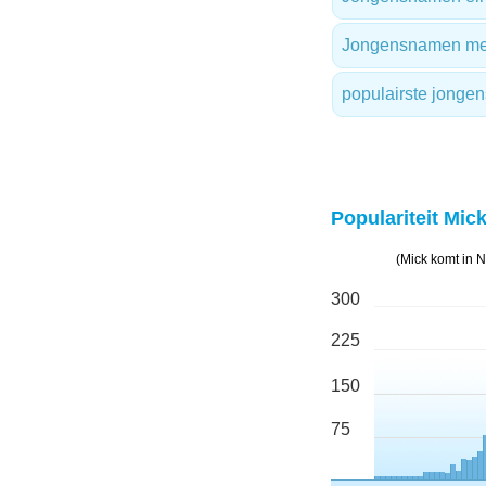
Jongensnamen met 
populairste jong
Populariteit Mick
(Mick komt in 
300
225
150
75