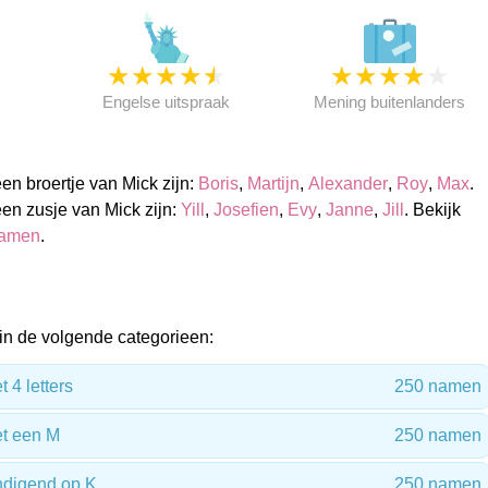
★
★
★
★
★
★
★
★
★
★
★
Engelse uitspraak
Mening buitenlanders
n broertje van Mick zijn:
Boris
,
Martijn
,
Alexander
,
Roy
,
Max
.
n zusje van Mick zijn:
Yill
,
Josefien
,
Evy
,
Janne
,
Jill
. Bekijk
namen
.
n de volgende categorieen:
4 letters
250 namen
t een M
250 namen
digend op K
250 namen