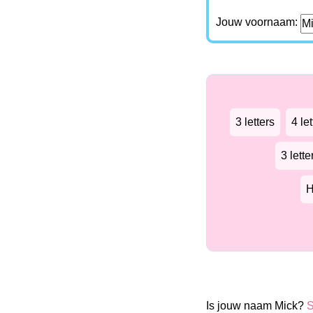
Jouw voornaam:
3 letters
4 let
3 lett
H
Is jouw naam Mick?
S