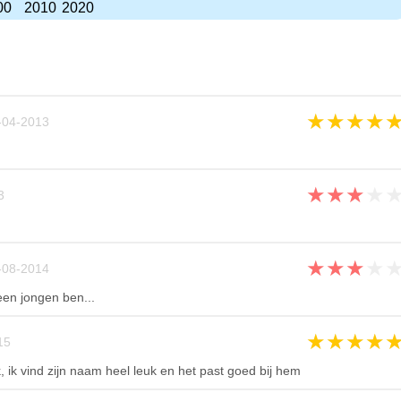
00
2010
2020
★
★
★
★
-04-2013
★
★
★
★
3
★
★
★
★
-08-2014
een jongen ben...
★
★
★
★
15
, ik vind zijn naam heel leuk en het past goed bij hem