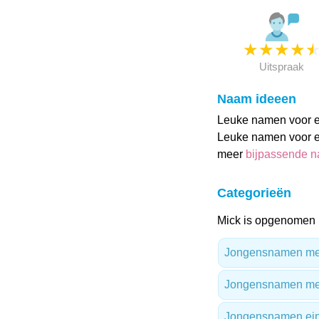
★
★
★
★
Uitspraak
Naam ideeen
Leuke namen voor ee
Leuke namen voor ee
meer
bijpassende 
Categorieën
Mick is opgenomen i
Jongensnamen met 
Jongensnamen me
Jongensnamen ein