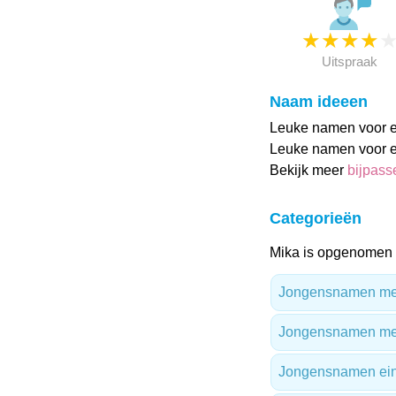
★
★
★
★
Uitspraak
Naam ideeen
Leuke namen voor ee
Leuke namen voor e
Bekijk meer
bijpas
Categorieën
Mika is opgenomen 
Jongensnamen met 
Jongensnamen me
Jongensnamen ein