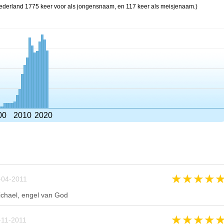
ederland 1775 keer voor als jongensnaam, en 117 keer als meisjenaam.)
00
2010
2020
★
★
★
★
-04-2011
ichael, engel van God
★
★
★
★
-11-2011