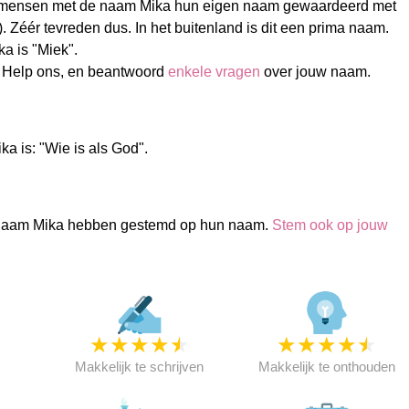
 mensen met de naam Mika hun eigen naam gewaardeerd met
). Zéér tevreden dus. In het buitenland is dit een prima naam.
a is "Miek".
 Help ons, en beantwoord
enkele vragen
over jouw naam.
a is: "Wie is als God".
naam Mika hebben gestemd op hun naam.
Stem ook op jouw
★
★
★
★
★
★
★
★
★
★
★
Makkelijk te schrijven
Makkelijk te onthouden