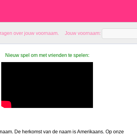
vragen over jouw voornaam. Jouw voornaam:
Nieuw spel om met vrienden te spelen:
snaam. De herkomst van de naam is Amerikaans. Op onze