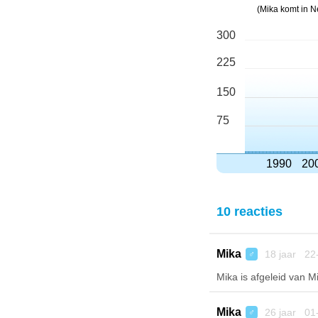
(Mika komt in N
300
225
150
75
1990
20
10 reacties
Mika
18 jaar 22
♂
Mika is afgeleid van M
Mika
26 jaar 01
♂