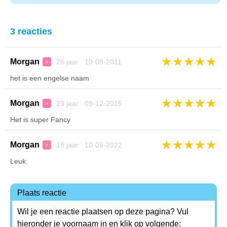
3 reacties
★
★
★
★
★
Morgan
26 jaar 10-08-2011
♀
het is een engelse naam
★
★
★
★
★
Morgan
23 jaar 09-12-2015
♀
Het is super Fancy
★
★
★
★
★
Morgan
19 jaar 10-09-2022
♀
Leuk
Plaats reactie
Wil je een reactie plaatsen op deze pagina? Vul
hieronder je voornaam in en klik op volgende: