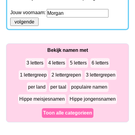
Jouw voornaam:
Bekijk namen met
3 letters
4 letters
5 letters
6 letters
1 lettergreep
2 lettergrepen
3 lettergrepen
per land
per taal
populaire namen
Hippe meisjesnamen
Hippe jongensnamen
Toon alle categorieen