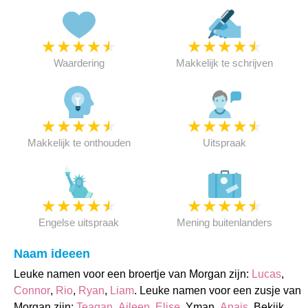
★
★
★
★
★
★
★
★
★
★
Waardering
Makkelijk te schrijven
★
★
★
★
★
★
★
★
★
★
Makkelijk te onthouden
Uitspraak
★
★
★
★
★
★
★
★
★
★
Engelse uitspraak
Mening buitenlanders
Naam ideeen
Leuke namen voor een broertje van Morgan zijn:
Lucas
,
Connor
,
Rio
,
Ryan
,
Liam
. Leuke namen voor een zusje van
Morgan zijn:
Teagan
,
Aileen
,
Elise
, Yman,
Anais
. Bekijk