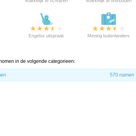
Makkelijk te schrijven
Makkelijk te onthouden
★
★
★
★
★
★
★
★
★
★
★
Engelse uitspraak
Mening buitenlanders
men in de volgende categorieen:
men
570 namen