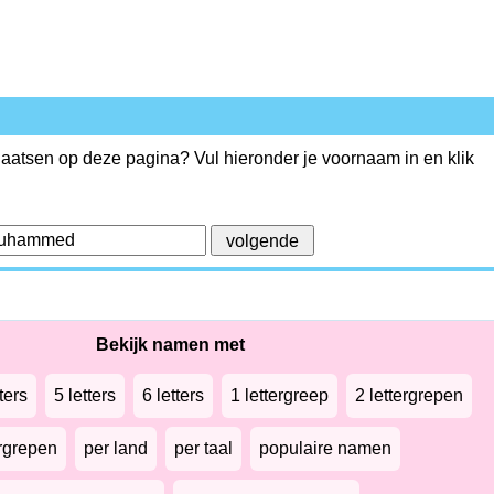
plaatsen op deze pagina? Vul hieronder je voornaam in en klik
Bekijk namen met
ters
5 letters
6 letters
1 lettergreep
2 lettergrepen
ergrepen
per land
per taal
populaire namen