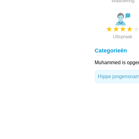
Waardering
★
★
★
★
Uitspraak
Categorieën
Muhammed is opgeno
Hippe jongensna