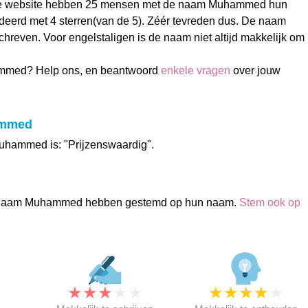
nze website hebben 25 mensen met de naam Muhammed hun
eerd met 4 sterren(van de 5). Zéér tevreden dus. De naam
hreven. Voor engelstaligen is de naam niet altijd makkelijk om
mmed? Help ons, en beantwoord
enkele vragen
over jouw
ammed
uhammed is: "Prijzenswaardig".
 naam Muhammed hebben gestemd op hun naam.
Stem ook op
★
★
★
★
★
★
★
★
★
★
★