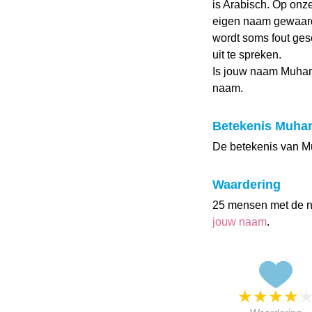
is Arabisch. Op o
eigen naam gewaard
wordt soms fout gesc
uit te spreken.
Is jouw naam Muha
naam.
Betekenis Muh
De betekenis van M
Waardering
25 mensen met de
jouw naam
.
★
★
★
★