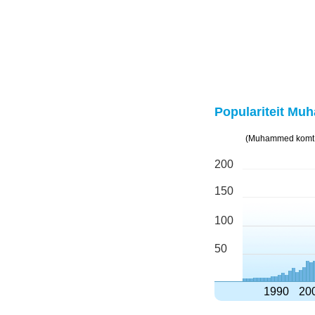
Populariteit Mu
(Muhammed komt i
200
150
100
50
1990
20