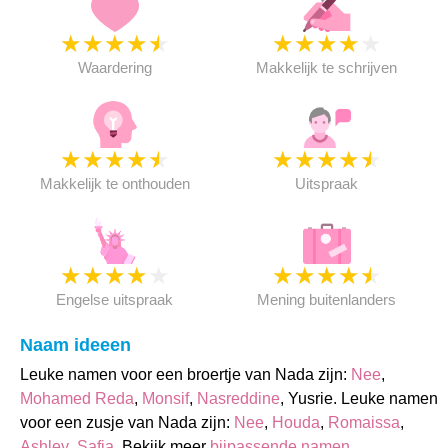
★
★
★
★
★
★
★
★
★
★
Waardering
Makkelijk te schrijven
★
★
★
★
★
★
★
★
★
★
Makkelijk te onthouden
Uitspraak
★
★
★
★
★
★
★
★
★
★
Engelse uitspraak
Mening buitenlanders
Naam ideeen
Leuke namen voor een broertje van Nada zijn:
Nee
,
Mohamed Reda
,
Monsif
,
Nasreddine
, Yusrie. Leuke namen
voor een zusje van Nada zijn:
Nee
,
Houda
,
Romaissa
,
Ashley
,
Safia
. Bekijk meer
bijpassende namen
.