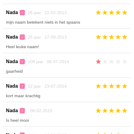
★
★
★
★
★
Nada
26 jaar 22-02-2013
♀
mijn naam betekent niets in het spaans
★
★
★
★
★
Nada
25 jaar 17-09-2013
♀
Heel leuke naam!
★
★
★
★
★
Nada
108 jaar 06-07-2014
♀
gaarheid
★
★
★
★
★
Nada
22 jaar 23-07-2014
♀
kort maar krachtig
★
★
★
★
★
Nada
06-02-2015
♀
Is heel mooi