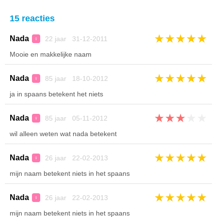
15 reacties
★
★
★
★
★
Nada
22 jaar 31-12-2011
♀
Mooie en makkelijke naam
★
★
★
★
★
Nada
85 jaar 18-10-2012
♀
ja in spaans betekent het niets
★
★
★
★
★
Nada
85 jaar 05-11-2012
♀
wil alleen weten wat nada betekent
★
★
★
★
★
Nada
26 jaar 22-02-2013
♀
mijn naam betekent niets in het spaans
★
★
★
★
★
Nada
26 jaar 22-02-2013
♀
mijn naam betekent niets in het spaans