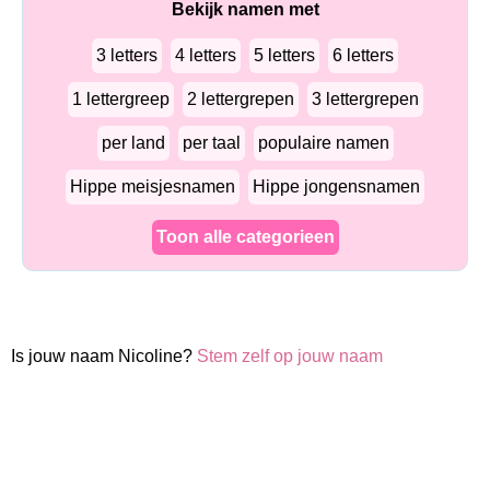
Bekijk namen met
3 letters
4 letters
5 letters
6 letters
1 lettergreep
2 lettergrepen
3 lettergrepen
per land
per taal
populaire namen
Hippe meisjesnamen
Hippe jongensnamen
Toon alle categorieen
Is jouw naam Nicoline?
Stem zelf op jouw naam