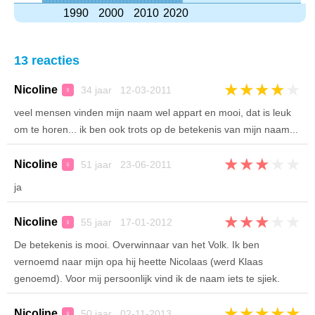
1990
2000
2010
2020
13 reacties
★
★
★
★
★
Nicoline
34 jaar 12-03-2011
♀
veel mensen vinden mijn naam wel appart en mooi, dat is leuk
om te horen... ik ben ook trots op de betekenis van mijn naam...
★
★
★
★
★
Nicoline
51 jaar 23-06-2011
♀
ja
★
★
★
★
★
Nicoline
55 jaar 17-01-2012
♀
De betekenis is mooi. Overwinnaar van het Volk. Ik ben
vernoemd naar mijn opa hij heette Nicolaas (werd Klaas
genoemd). Voor mij persoonlijk vind ik de naam iets te sjiek.
★
★
★
★
★
Nicoline
50 jaar 02-11-2013
♀