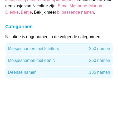
een zusje van Nicoline zijn:
Elma
,
Marianne
,
Marion
,
Dienke
,
Bertje
. Bekijk meer
bijpassende namen
.
Categorieën
Nicoline is opgenomen in de volgende categorieen:
Meisjesnamen met 8 letters
250 namen
Meisjesnamen met een N
250 namen
Deense namen
135 namen