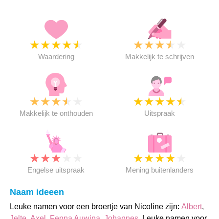
★
★
★
★
★
★
★
★
★
★
Waardering
Makkelijk te schrijven
★
★
★
★
★
★
★
★
★
★
Makkelijk te onthouden
Uitspraak
★
★
★
★
★
★
★
★
★
★
Engelse uitspraak
Mening buitenlanders
Naam ideeen
Leuke namen voor een broertje van Nicoline zijn:
Albert
,
Jelte
,
Axel
,
Fenna Auwina
,
Johannes
. Leuke namen voor