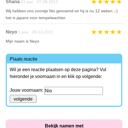
★
★
★
★
★
Shana
41 jaar 07-08-2013
Wij hebben ons zoontje Nio genoemd en hij is nu 12 weken ;-)
het is japans voor tempelwachter.
★
★
★
★
★
Neyo
5 jaar 09-12-2021
Mijn naam is Neyo
Plaats reactie
Wil je een reactie plaatsen op deze pagina? Vul
hieronder je voornaam in en klik op volgende:
Jouw voornaam:
Bekijk namen met