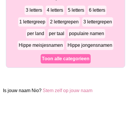
3 letters
4 letters
5 letters
6 letters
1 lettergreep
2 lettergrepen
3 lettergrepen
per land
per taal
populaire namen
Hippe meisjesnamen
Hippe jongensnamen
Toon alle categorieen
Is jouw naam Nio?
Stem zelf op jouw naam