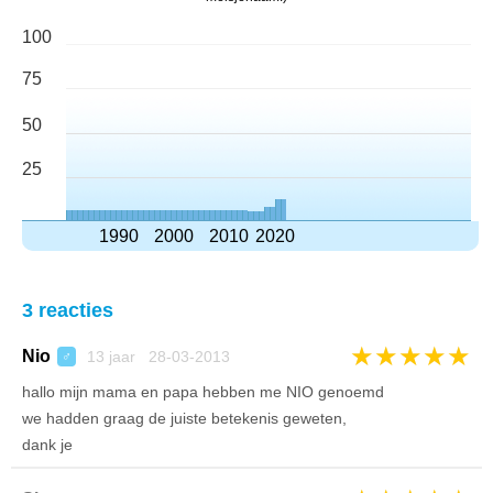
100
75
50
25
1990
2000
2010
2020
3 reacties
★
★
★
★
★
Nio
13 jaar 28-03-2013
♂
hallo mijn mama en papa hebben me NIO genoemd
we hadden graag de juiste betekenis geweten,
dank je