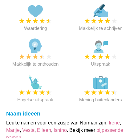
★
★
★
★
★
★
★
★
★
★
Waardering
Makkelijk te schrijven
★
★
★
★
★
★
★
★
★
★
Makkelijk te onthouden
Uitspraak
★
★
★
★
★
★
★
★
★
★
Engelse uitspraak
Mening buitenlanders
Naam ideeen
Leuke namen voor een zusje van Norman zijn:
Irene
,
Marije
,
Vesta
,
Eileen
,
Isnino
. Bekijk meer
bijpassende
namen
.