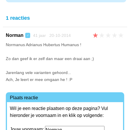
1 reacties
★
★
★
★
★
Norman
41 jaar 20-10-2014
♂
Normanus Adrianus Hubertus Humanus !
Zo dan geef ik er zelf dan maar een draai aan ;)
Jarenlang vele varianten gehoord...
Ach, Je leert er mee omgaan he ! :P
Plaats reactie
Wil je een reactie plaatsen op deze pagina? Vul
hieronder je voornaam in en klik op volgende:
Jouw voornaam: