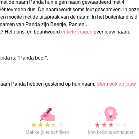
met de naam Panda hun eigen naam gewaardeerd met 4
Zéér tevreden dus. De naam wordt soms fout geschreven. In onz
n moeite met de uitspraak van de naam. In het buitenland is di
namen van Panda zijn Beertje, Pan en .
? Help ons, en beantwoord
enkele vragen
over jouw naam.
a
nda is: "Panda beer".
naam Panda hebben gestemd op hun naam.
Stem ook op jouw
★
★
★
★
★
★
★
★
★
★
★
Makkelijk te schrijven
Makkelijk te onthouden