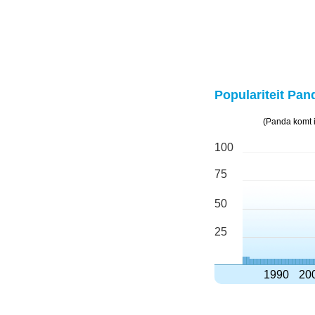
Populariteit Pan
(Panda komt i
100
75
50
25
1990
20