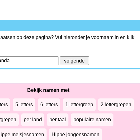
plaatsen op deze pagina? Vul hieronder je voornaam in en klik
Bekijk namen met
ters
5 letters
6 letters
1 lettergreep
2 lettergrepen
ergrepen
per land
per taal
populaire namen
ippe meisjesnamen
Hippe jongensnamen