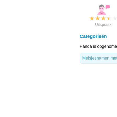
★
★
★
★
Uitspraak
Categorieën
Panda is opgenomen
Meisjesnamen met