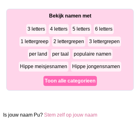
Bekijk namen met
3 letters
4 letters
5 letters
6 letters
1 lettergreep
2 lettergrepen
3 lettergrepen
per land
per taal
populaire namen
Hippe meisjesnamen
Hippe jongensnamen
Toon alle categorieen
Is jouw naam Pu?
Stem zelf op jouw naam