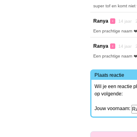
super tof en komt niet
Ranya
14 jaar 
♀
Een prachtige naam ❤️
Ranya
14 jaar 
♀
Een prachtige naam ❤️
Plaats reactie
Wil je een reactie 
op volgende:
Jouw voornaam: