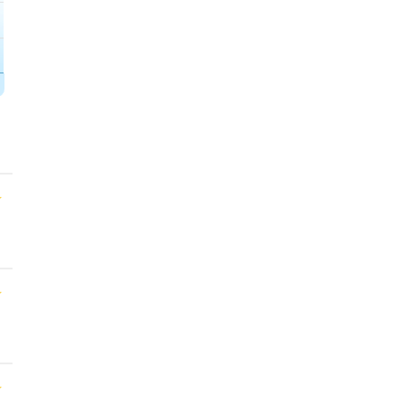
★
★
★