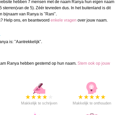
website hebben 7 mensen met de naam Ranya hun eigen naam
sterren(van de 5). Zéér tevreden dus. In het buitenland is dit
n bijnaam van Ranya is "Rani".
? Help ons, en beantwoord
enkele vragen
over jouw naam.
a
ya is: "Aantrekkelijk".
aam Ranya hebben gestemd op hun naam.
Stem ook op jouw
★
★
★
★
★
★
★
★
★
★
★
Makkelijk te schrijven
Makkelijk te onthouden