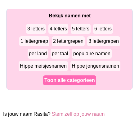
Bekijk namen met
3 letters
4 letters
5 letters
6 letters
1 lettergreep
2 lettergrepen
3 lettergrepen
per land
per taal
populaire namen
Hippe meisjesnamen
Hippe jongensnamen
Toon alle categorieen
Is jouw naam Rasita?
Stem zelf op jouw naam