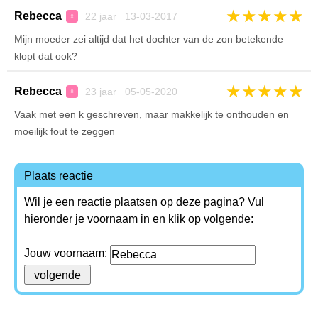
★
★
★
★
★
Rebecca
22 jaar 13-03-2017
♀
Mijn moeder zei altijd dat het dochter van de zon betekende
klopt dat ook?
★
★
★
★
★
Rebecca
23 jaar 05-05-2020
♀
Vaak met een k geschreven, maar makkelijk te onthouden en
moeilijk fout te zeggen
Plaats reactie
Wil je een reactie plaatsen op deze pagina? Vul
hieronder je voornaam in en klik op volgende:
Jouw voornaam: