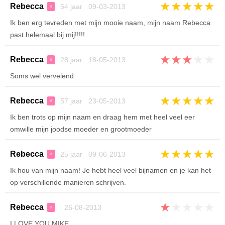
★
★
★
★
★
Rebecca
54 jaar 09-03-2013
♀
Ik ben erg tevreden met mijn mooie naam, mijn naam Rebecca
past helemaal bij mij!!!!!
★
★
★
★
★
Rebecca
28 jaar 18-05-2013
♀
Soms wel vervelend
★
★
★
★
★
Rebecca
57 jaar 23-05-2013
♀
Ik ben trots op mijn naam en draag hem met heel veel eer
omwille mijn joodse moeder en grootmoeder
★
★
★
★
★
Rebecca
25 jaar 09-06-2013
♀
Ik hou van mijn naam! Je hebt heel veel bijnamen en je kan het
op verschillende manieren schrijven.
★
★
★
★
★
Rebecca
26-08-2013
♀
I LOVE YOU MIKE