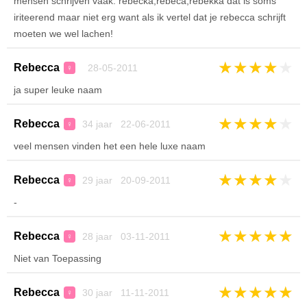
mensen schrijven vaak: rebecka,rebeca,rebekka dat is soms
iriteerend maar niet erg want als ik vertel dat je rebecca schrijft
moeten we wel lachen!
★
★
★
★
★
Rebecca
28-05-2011
♀
ja super leuke naam
★
★
★
★
★
Rebecca
34 jaar 22-06-2011
♀
veel mensen vinden het een hele luxe naam
★
★
★
★
★
Rebecca
29 jaar 20-09-2011
♀
-
★
★
★
★
★
Rebecca
28 jaar 03-11-2011
♀
Niet van Toepassing
★
★
★
★
★
Rebecca
30 jaar 11-11-2011
♀