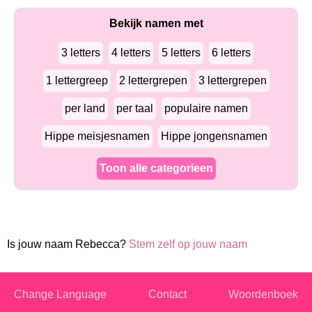
Bekijk namen met
3 letters
4 letters
5 letters
6 letters
1 lettergreep
2 lettergrepen
3 lettergrepen
per land
per taal
populaire namen
Hippe meisjesnamen
Hippe jongensnamen
Toon alle categorieen
Is jouw naam Rebecca?
Stem zelf op jouw naam
Change Language
Contact
Woordenboek