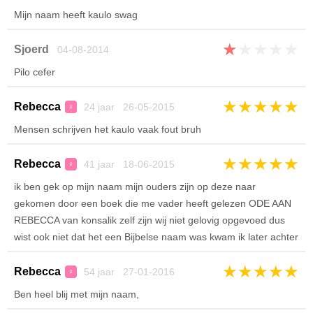
Mijn naam heeft kaulo swag
★
★
★
★
★
Sjoerd
04-08-2014
Pilo cefer
★
★
★
★
★
Rebecca
24 jaar 26-05-2015
♀
Mensen schrijven het kaulo vaak fout bruh
★
★
★
★
★
Rebecca
41 jaar 18-06-2015
♀
ik ben gek op mijn naam mijn ouders zijn op deze naar
gekomen door een boek die me vader heeft gelezen ODE AAN
REBECCA van konsalik zelf zijn wij niet gelovig opgevoed dus
wist ook niet dat het een Bijbelse naam was kwam ik later achter
★
★
★
★
★
Rebecca
54 jaar 27-01-2016
♀
Ben heel blij met mijn naam,