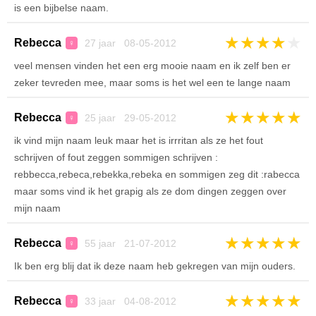
is een bijbelse naam.
★
★
★
★
★
Rebecca
27 jaar 08-05-2012
♀
veel mensen vinden het een erg mooie naam en ik zelf ben er
zeker tevreden mee, maar soms is het wel een te lange naam
★
★
★
★
★
Rebecca
25 jaar 29-05-2012
♀
ik vind mijn naam leuk maar het is irrritan als ze het fout
schrijven of fout zeggen sommigen schrijven :
rebbecca,rebeca,rebekka,rebeka en sommigen zeg dit :rabecca
maar soms vind ik het grapig als ze dom dingen zeggen over
mijn naam
★
★
★
★
★
Rebecca
55 jaar 21-07-2012
♀
Ik ben erg blij dat ik deze naam heb gekregen van mijn ouders.
★
★
★
★
★
Rebecca
33 jaar 04-08-2012
♀