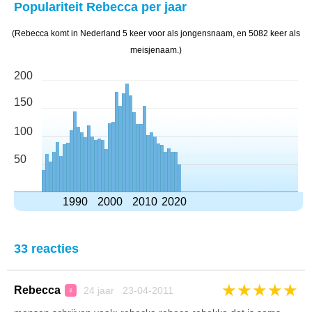
Populariteit Rebecca per jaar
(Rebecca komt in Nederland 5 keer voor als jongensnaam, en 5082 keer als
meisjenaam.)
200
150
100
50
1990
2000
2010
2020
33 reacties
★
★
★
★
★
Rebecca
24 jaar 23-04-2011
♀