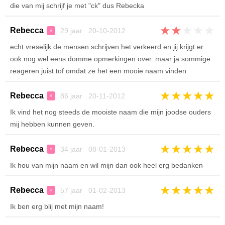
die van mij schrijf je met "ck" dus Rebecka
★
★
★
★
★
Rebecca
29 jaar 20-10-2012
♀
echt vreselijk de mensen schrijven het verkeerd en jij krijgt er
ook nog wel eens domme opmerkingen over. maar ja sommige
reageren juist tof omdat ze het een mooie naam vinden
★
★
★
★
★
Rebecca
86 jaar 20-11-2012
♀
Ik vind het nog steeds de mooiste naam die mijn joodse ouders
mij hebben kunnen geven.
★
★
★
★
★
Rebecca
34 jaar 08-01-2013
♀
Ik hou van mijn naam en wil mijn dan ook heel erg bedanken
★
★
★
★
★
Rebecca
57 jaar 01-02-2013
♀
Ik ben erg blij met mijn naam!