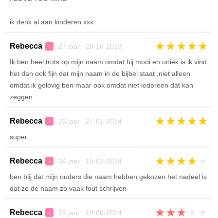
ik denk al aan kinderen xxx
★
★
★
★
★
Rebecca
27 jaar 29-10-2013
♀
Ik ben heel trots op mijn naam omdat hij mooi en uniek is ik vind
het dan ook fijn dat mijn naam in de bijbel staat ,niet alleen
omdat ik gelovig ben maar ook omdat niet iedereen dat kan
zeggen .
★
★
★
★
★
Rebecca
26 jaar 27-01-2014
♀
super
★
★
★
★
★
Rebecca
34 jaar 15-02-2014
♀
ben blij dat mijn ouders die naam hebben gekozen het nadeel is
dat ze de naam zo vaak fout schrijven
★
★
★
★
★
Rebecca
26 jaar 19-06-2014
♀