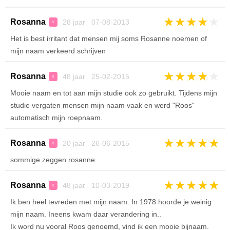
★
★
★
★
★
Rosanna
28 jaar 07-08-2013
♀
Het is best irritant dat mensen mij soms Rosanne noemen of
mijn naam verkeerd schrijven
★
★
★
★
★
Rosanna
48 jaar 25-02-2015
♀
Mooie naam en tot aan mijn studie ook zo gebruikt. Tijdens mijn
studie vergaten mensen mijn naam vaak en werd "Roos"
automatisch mijn roepnaam.
★
★
★
★
★
Rosanna
20 jaar 26-06-2015
♀
sommige zeggen rosanne
★
★
★
★
★
Rosanna
48 jaar 10-03-2019
♀
Ik ben heel tevreden met mijn naam. In 1978 hoorde je weinig
mijn naam. Ineens kwam daar verandering in..
Ik word nu vooral Roos genoemd, vind ik een mooie bijnaam.