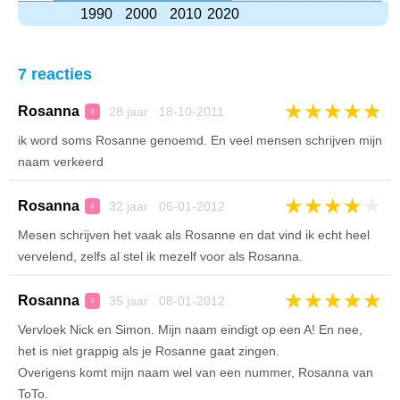
1990
2000
2010
2020
7 reacties
★
★
★
★
★
Rosanna
28 jaar 18-10-2011
♀
ik word soms Rosanne genoemd. En veel mensen schrijven mijn
naam verkeerd
★
★
★
★
★
Rosanna
32 jaar 06-01-2012
♀
Mesen schrijven het vaak als Rosanne en dat vind ik echt heel
vervelend, zelfs al stel ik mezelf voor als Rosanna.
★
★
★
★
★
Rosanna
35 jaar 08-01-2012
♀
Vervloek Nick en Simon. Mijn naam eindigt op een A! En nee,
het is niet grappig als je Rosanne gaat zingen.
Overigens komt mijn naam wel van een nummer, Rosanna van
ToTo.