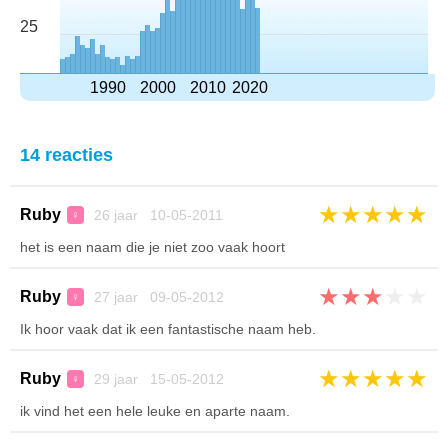
25
1990
2000
2010
2020
14 reacties
★
★
★
★
★
Ruby
26 jaar 10-05-2011
♀
het is een naam die je niet zoo vaak hoort
★
★
★
★
★
Ruby
27 jaar 09-05-2012
♀
Ik hoor vaak dat ik een fantastische naam heb.
★
★
★
★
★
Ruby
29 jaar 15-05-2012
♀
ik vind het een hele leuke en aparte naam.