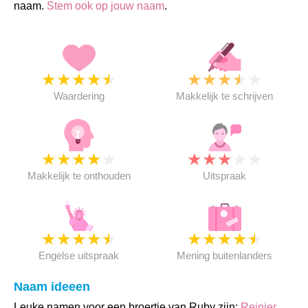
naam.
Stem ook op jouw naam
.
★
★
★
★
★
★
★
★
★
★
Waardering
Makkelijk te schrijven
★
★
★
★
★
★
★
★
★
★
Makkelijk te onthouden
Uitspraak
★
★
★
★
★
★
★
★
★
★
Engelse uitspraak
Mening buitenlanders
Naam ideeen
Leuke namen voor een broertje van Ruby zijn:
Reinier
,