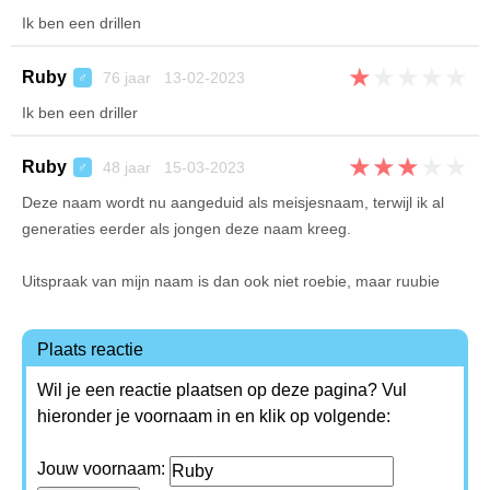
Ik ben een drillen
★
★
★
★
★
Ruby
76 jaar 13-02-2023
♂
Ik ben een driller
★
★
★
★
★
Ruby
48 jaar 15-03-2023
♂
Deze naam wordt nu aangeduid als meisjesnaam, terwijl ik al
generaties eerder als jongen deze naam kreeg.
Uitspraak van mijn naam is dan ook niet roebie, maar ruubie
Plaats reactie
Wil je een reactie plaatsen op deze pagina? Vul
hieronder je voornaam in en klik op volgende:
Jouw voornaam: