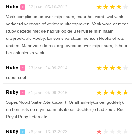
★
★
★
★
★
Ruby
32 jaar 05-10-2013
♀
Vaak complimenten over mijn naam, maar het wordt wel vaak
verkeerd verstaan of verkeerd uitgesproken. Vaak word er meer
Ruby gezegd met de nadruk op de u terwijl je mijn naam
uitspreekt als Roeby. En soms verstaan mensen Roelie of iets
anders. Maar voor de rest erg tevreden over mijn naam, ik hoor
het ook niet zo vaak.
★
★
★
★
★
Ruby
23 jaar 24-09-2014
♀
super cool
★
★
★
★
★
Ruby
51 jaar 05-09-2016
♀
Super,Mooi,Positief,Sterk,apar t, Onafhankelyk,stoer,goddelyk
en ben trots op myn naam,als ik een dochtertje had zou z Red
Royal Ruby heten etc.
★
★
★
★
★
Ruby
76 jaar 13-02-2023
♂