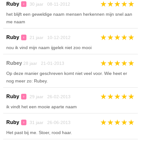
★
★
★
★
★
Ruby
30 jaar 08-11-2012
♀
het blijft een geweldige naam mensen herkennen mijn snel aan
me naam
★
★
★
★
★
Ruby
21 jaar 10-12-2012
♀
nou ik vind mijn naam ijgelek niet zoo mooi
★
★
★
★
★
Rubey
28 jaar 21-01-2013
Op deze manier geschreven komt niet veel voor. Wie heet er
nog meer zo: Rubey.
★
★
★
★
★
Ruby
29 jaar 26-02-2013
♀
ik vindt het een mooie aparte naam
★
★
★
★
★
Ruby
31 jaar 26-06-2013
♀
Het past bij me. Stoer, rood haar.