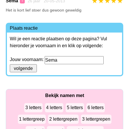
★
★
★
★
★
Sema
26 jaar 20-05-2013
♀
Het is kort lief stoer dus gewoon geweldig
Plaats reactie
Wil je een reactie plaatsen op deze pagina? Vul
hieronder je voornaam in en klik op volgende:
Jouw voornaam:
Bekijk namen met
3 letters
4 letters
5 letters
6 letters
1 lettergreep
2 lettergrepen
3 lettergrepen