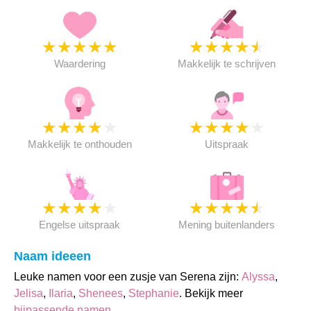
★
★
★
★
★
★
★
★
★
★
Waardering
Makkelijk te schrijven
★
★
★
★
★
★
★
★
★
★
Makkelijk te onthouden
Uitspraak
★
★
★
★
★
★
★
★
★
★
Engelse uitspraak
Mening buitenlanders
Naam ideeen
Leuke namen voor een zusje van Serena zijn:
Alyssa
,
Jelisa
,
Ilaria
,
Shenees
,
Stephanie
. Bekijk meer
bijpassende namen
.