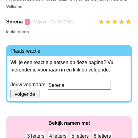
Williams
★
★
★
★
★
Serena
38 jaar 30-08-2016
♀
leuke naam
Plaats reactie
Wil je een reactie plaatsen op deze pagina? Vul
hieronder je voornaam in en klik op volgende:
Jouw voornaam:
Bekijk namen met
3 letters
4 letters
5 letters
6 letters