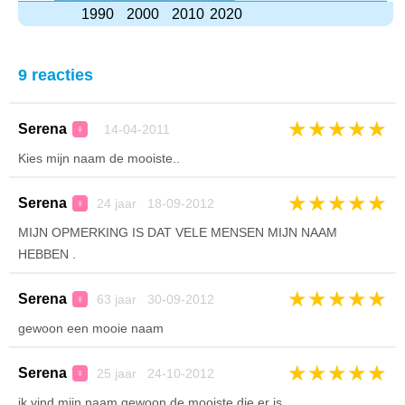
1990
2000
2010
2020
9 reacties
★
★
★
★
★
Serena
14-04-2011
♀
Kies mijn naam de mooiste..
★
★
★
★
★
Serena
24 jaar 18-09-2012
♀
MIJN OPMERKING IS DAT VELE MENSEN MIJN NAAM
HEBBEN .
★
★
★
★
★
Serena
63 jaar 30-09-2012
♀
gewoon een mooie naam
★
★
★
★
★
Serena
25 jaar 24-10-2012
♀
ik vind mijn naam gewoon de mooiste die er is.