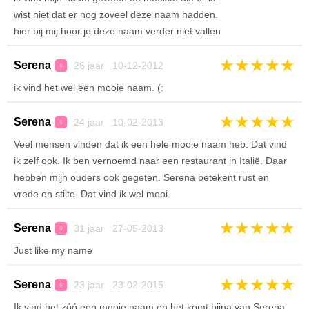
wist niet dat er nog zoveel deze naam hadden.
hier bij mij hoor je deze naam verder niet vallen
★
★
★
★
★
Serena
26 jaar 10-12-2012
♀
ik vind het wel een mooie naam. (:
★
★
★
★
★
Serena
24 jaar 10-02-2013
♀
Veel mensen vinden dat ik een hele mooie naam heb. Dat vind
ik zelf ook. Ik ben vernoemd naar een restaurant in Italië. Daar
hebben mijn ouders ook gegeten. Serena betekent rust en
vrede en stilte. Dat vind ik wel mooi.
★
★
★
★
★
Serena
31 jaar 27-05-2013
♀
Just like my name
★
★
★
★
★
Serena
23 jaar 23-02-2015
♀
Ik vind het zóó een mooie naam en het komt bijna van Serena