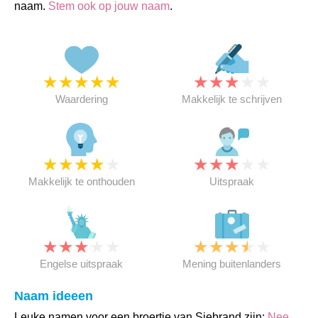
naam.
Stem ook op jouw naam
.
★
★
★
★
★
★
★
★
★
★
Waardering
Makkelijk te schrijven
★
★
★
★
★
★
★
★
★
★
Makkelijk te onthouden
Uitspraak
★
★
★
★
★
★
★
★
★
★
Engelse uitspraak
Mening buitenlanders
Naam ideeen
Leuke namen voor een broertje van Siebrand zijn:
Nee
,