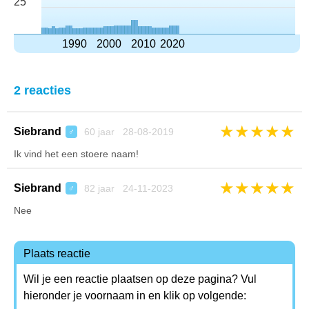
25
1990
2000
2010
2020
2 reacties
★
★
★
★
★
Siebrand
60 jaar 28-08-2019
♂
Ik vind het een stoere naam!
★
★
★
★
★
Siebrand
82 jaar 24-11-2023
♂
Nee
Plaats reactie
Wil je een reactie plaatsen op deze pagina? Vul
hieronder je voornaam in en klik op volgende: