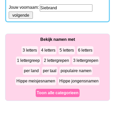
Jouw voornaam:
Bekijk namen met
3 letters
4 letters
5 letters
6 letters
1 lettergreep
2 lettergrepen
3 lettergrepen
per land
per taal
populaire namen
Hippe meisjesnamen
Hippe jongensnamen
Toon alle categorieen