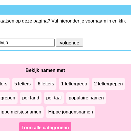
plaatsen op deze pagina? Vul hieronder je voornaam in en klik
Bekijk namen met
ters
5 letters
6 letters
1 lettergreep
2 lettergrepen
ergrepen
per land
per taal
populaire namen
ippe meisjesnamen
Hippe jongensnamen
Toon alle categorieen