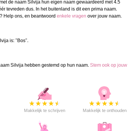
et de naam Silvija hun eigen naam gewaardeerd met 4.5
éér tevreden dus. In het buitenland is dit een prima naam.
a? Help ons, en beantwoord
enkele vragen
over jouw naam.
vija is: "Bos".
aam Silvija hebben gestemd op hun naam.
Stem ook op jouw
★
★
★
★
★
★
★
★
★
★
★
Makkelijk te schrijven
Makkelijk te onthouden