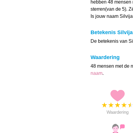
hebben 48 mensen m
sterren(van de 5). Z
Is jouw naam Silvij
Betekenis Silvija
De betekenis van Sil
Waardering
48 mensen met de n
naam
.
★
★
★
★
Waardering