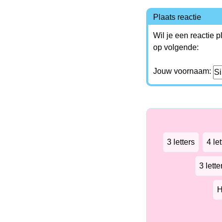
Plaats reactie
Wil je een reactie 
op volgende:
Jouw voornaam:
3 letters
4 let
3 lett
H