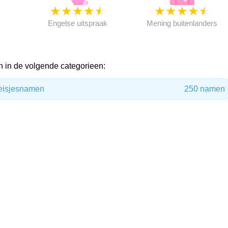
★
★
★
★
★
★
★
★
★
★
★
Engelse uitspraak
Mening buitenlanders
n in de volgende categorieen:
meisjesnamen
250 namen