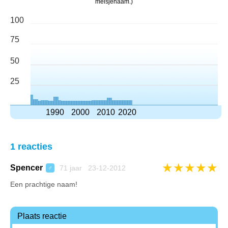
meisjenaam.)
100
75
50
25
1990
2000
2010
2020
1 reacties
★
★
★
★
★
Spencer
71 jaar 23-12-2012
♂
Een prachtige naam!
Plaats reactie