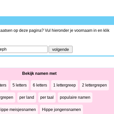
plaatsen op deze pagina? Vul hieronder je voornaam in en klik
Bekijk namen met
ters
5 letters
6 letters
1 lettergreep
2 lettergrepen
ergrepen
per land
per taal
populaire namen
ippe meisjesnamen
Hippe jongensnamen