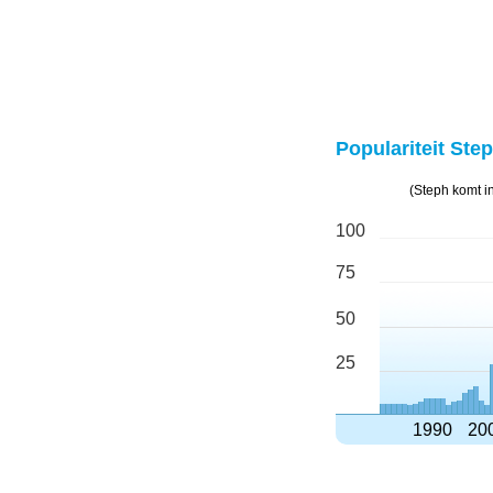
Populariteit Step
(Steph komt i
100
75
50
25
1990
20