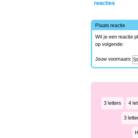
reacties
Plaats reactie
Wil je een reactie 
op volgende:
Jouw voornaam:
3 letters
4 let
3 lett
H