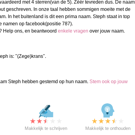
aardeerd met 4 sterren(van de 5). Zéér tevreden dus. De naam
out geschreven. In onze taal hebben sommigen moeite met de
m. In het buitenland is dit een prima naam. Steph staat in top
e namen op facebook(positie 787).
? Help ons, en beantwoord
enkele vragen
over jouw naam.
eph is: "(Zege)krans".
aam Steph hebben gestemd op hun naam.
Stem ook op jouw
★
★
★
★
★
★
★
★
★
★
★
Makkelijk te schrijven
Makkelijk te onthouden