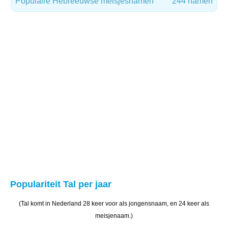
Populaire Hebreeuwse meisjesnamen
244 namen
Populariteit Tal per jaar
(Tal komt in Nederland 28 keer voor als jongensnaam, en 24 keer als
meisjenaam.)