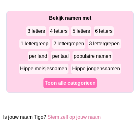
Bekijk namen met
3 letters
4 letters
5 letters
6 letters
1 lettergreep
2 lettergrepen
3 lettergrepen
per land
per taal
populaire namen
Hippe meisjesnamen
Hippe jongensnamen
Toon alle categorieen
Is jouw naam Tigo?
Stem zelf op jouw naam