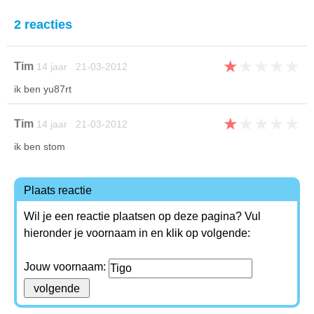
2 reacties
★
★
★
★
★
Tim
14 jaar 21-03-2012
ik ben yu87rt
★
★
★
★
★
Tim
14 jaar 21-03-2012
ik ben stom
Plaats reactie
Wil je een reactie plaatsen op deze pagina? Vul
hieronder je voornaam in en klik op volgende:
Jouw voornaam: