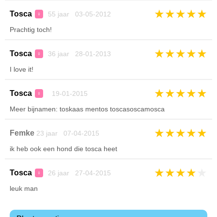
★
★
★
★
★
Tosca
55 jaar 03-05-2012
♀
Prachtig toch!
★
★
★
★
★
Tosca
36 jaar 28-01-2013
♀
I love it!
★
★
★
★
★
Tosca
19-01-2015
♀
Meer bijnamen: toskaas mentos toscasoscamosca
★
★
★
★
★
Femke
23 jaar 07-04-2015
ik heb ook een hond die tosca heet
★
★
★
★
★
Tosca
26 jaar 27-04-2015
♀
leuk man