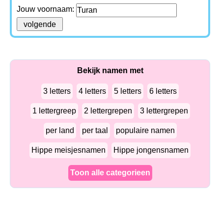
Jouw voornaam:
Bekijk namen met
3 letters
4 letters
5 letters
6 letters
1 lettergreep
2 lettergrepen
3 lettergrepen
per land
per taal
populaire namen
Hippe meisjesnamen
Hippe jongensnamen
Toon alle categorieen