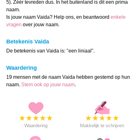
5). Zéér tevreden dus. In het buitenland is dit een prima
naam.
Is jouw naam Vaida? Help ons, en beantwoord
enkele
vragen
over jouw naam.
Betekenis Vaida
De betekenis van Vaida is: "een liniaal".
Waardering
19 mensen met de naam Vaida hebben gestemd op hun
naam.
Stem ook op jouw naam
.
★
★
★
★
★
★
★
★
★
★
Waardering
Makkelijk te schrijven