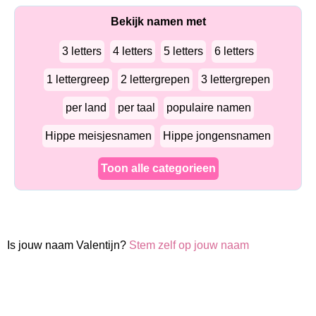
Bekijk namen met
3 letters
4 letters
5 letters
6 letters
1 lettergreep
2 lettergrepen
3 lettergrepen
per land
per taal
populaire namen
Hippe meisjesnamen
Hippe jongensnamen
Toon alle categorieen
Is jouw naam Valentijn?
Stem zelf op jouw naam