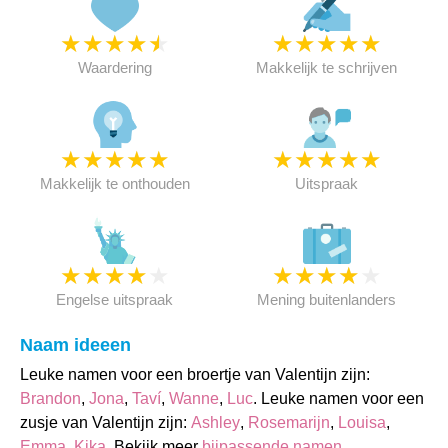
★
★
★
★
★
★
★
★
★
★
Waardering
Makkelijk te schrijven
★
★
★
★
★
★
★
★
★
★
Makkelijk te onthouden
Uitspraak
★
★
★
★
★
★
★
★
★
★
Engelse uitspraak
Mening buitenlanders
Naam ideeen
Leuke namen voor een broertje van Valentijn zijn:
Brandon
,
Jona
,
Taví
,
Wanne
,
Luc
. Leuke namen voor een
zusje van Valentijn zijn:
Ashley
,
Rosemarijn
,
Louisa
,
Emma
,
Kika
. Bekijk meer
bijpassende namen
.