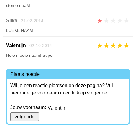
stome naaM
★
★
★
★
★
Silke
21-02-2014
LUEKE NAAM
★
★
★
★
★
Valentijn
02-10-2014
Hele mooie naam! Super
Plaats reactie
Wil je een reactie plaatsen op deze pagina? Vul
hieronder je voornaam in en klik op volgende:
Jouw voornaam: