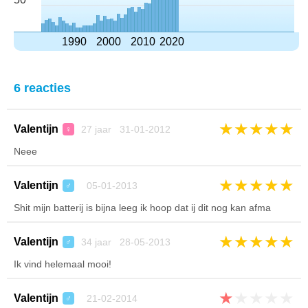
1990
2000
2010
2020
6 reacties
★
★
★
★
★
Valentijn
27 jaar 31-01-2012
♀
Neee
★
★
★
★
★
Valentijn
05-01-2013
♂
Shit mijn batterij is bijna leeg ik hoop dat ij dit nog kan afma
★
★
★
★
★
Valentijn
34 jaar 28-05-2013
♂
Ik vind helemaal mooi!
★
★
★
★
★
Valentijn
21-02-2014
♂