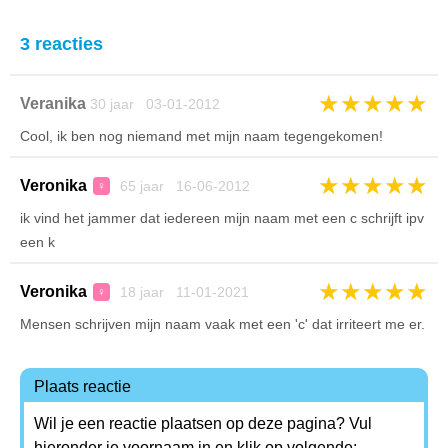
3 reacties
★
★
★
★
★
Veranika
30 jaar 03-01-2012
Cool, ik ben nog niemand met mijn naam tegengekomen!
★
★
★
★
★
Veronika
65 jaar 16-06-2012
♀
ik vind het jammer dat iedereen mijn naam met een c schrijft ipv
een k
★
★
★
★
★
Veronika
18 jaar 11-01-2021
♀
Mensen schrijven mijn naam vaak met een 'c' dat irriteert me er.
Plaats reactie
Wil je een reactie plaatsen op deze pagina? Vul
hieronder je voornaam in en klik op volgende: