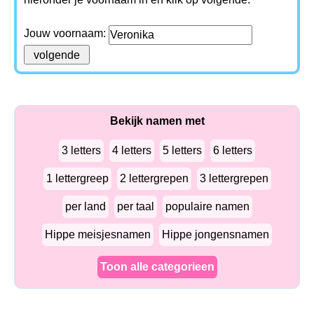
Jouw voornaam:
Bekijk namen met
3 letters
4 letters
5 letters
6 letters
1 lettergreep
2 lettergrepen
3 lettergrepen
per land
per taal
populaire namen
Hippe meisjesnamen
Hippe jongensnamen
Toon alle categorieen