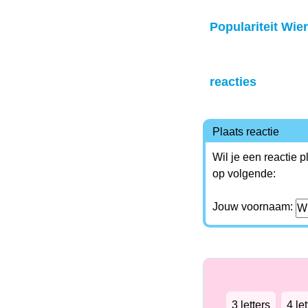
Populariteit Wier
reacties
Plaats reactie
Wil je een reactie 
op volgende:
Jouw voornaam:
3 letters
4 let