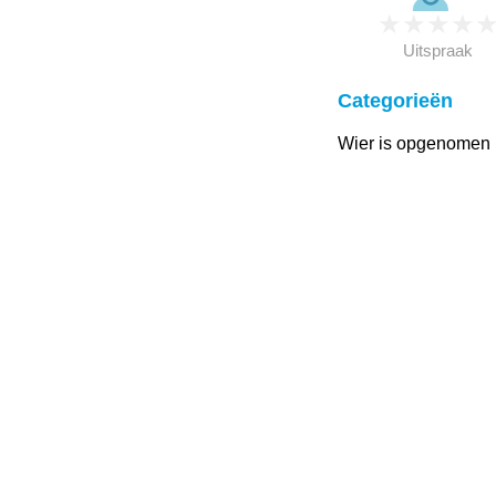
★
★
★
★
Uitspraak
Categorieën
Wier is opgenomen i