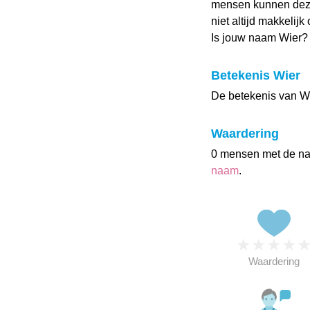
mensen kunnen deze
niet altijd makkelijk
Is jouw naam Wier?
Betekenis Wier
De betekenis van Wier
Waardering
0 mensen met de n
naam
.
★
★
★
★
Waardering