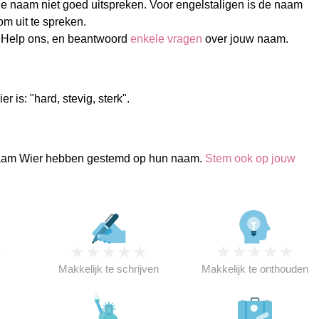
 naam niet goed uitspreken. Voor engelstaligen is de naam
 om uit te spreken.
 Help ons, en beantwoord
enkele vragen
over jouw naam.
 is: "hard, stevig, sterk".
aam Wier hebben gestemd op hun naam.
Stem ook op jouw
★
★
★
★
★
★
★
★
★
★
★
Makkelijk te schrijven
Makkelijk te onthouden