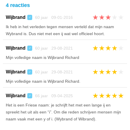
4 reacties
★
★
★
★
★
Wijbrand
60 jaar 09-01-2016
♂
Ik heb in het verleden tegen mensen verteld dat mijn naam
Wybrand is. Dus niet met een ij wat wel officieel hoort.
★
★
★
★
★
Wijbrand
60 jaar 29-08-2021
♂
Mijn volledige naam is Wijbrand Richard
★
★
★
★
★
Wijbrand
60 jaar 29-08-2021
♂
Mijn volledige naam is Wijbrand Richard.
★
★
★
★
★
Wijbrand
66 jaar 09-04-2025
♂
Het is een Friese naam: je schrijft het met een lange ij en
spreekt het uit als een “i”. Om die reden schrijven mensen mijn
naam vaak met een y of i. (Wybrand of Wibrand).