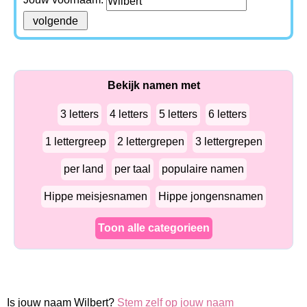
Bekijk namen met
3 letters
4 letters
5 letters
6 letters
1 lettergreep
2 lettergrepen
3 lettergrepen
per land
per taal
populaire namen
Hippe meisjesnamen
Hippe jongensnamen
Toon alle categorieen
Is jouw naam Wilbert?
Stem zelf op jouw naam