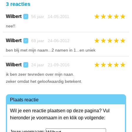
3 reacties
★
★
★
★
★
Wilbert
56 jaar 14-05-2011
♂
nee!!
★
★
★
★
★
Wilbert
69 jaar 24-06-2012
♂
ben blij met mijn naam...2 namen in 1...en uniek
★
★
★
★
★
Wilbert
24 jaar 21-09-2016
♂
ik ben zeer tevreden over mijn naan.
zeker omdat het geloofwaardig betekent.
Plaats reactie
Wil je een reactie plaatsen op deze pagina? Vul
hieronder je voornaam in en klik op volgende:
Jouw voornaam: